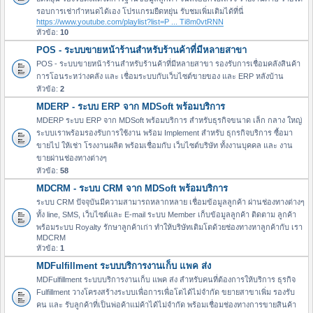
รอบการเช่ากำหนดได้เอง โปรแกรมยืดหยุ่น รับชมเพิ่มเติมได้ที่นี่
https://www.youtube.com/playlist?list=P ... Ti8m0vtRNN
หัวข้อ:
10
POS - ระบบขายหน้าร้านสำหรับร้านค้าที่มีหลายสาขา
POS - ระบบขายหน้าร้านสำหรับร้านค้าที่มีหลายสาขา รองรับการเชื่อมคลังสินค้า
การโอนระหว่างคลัง และ เชื่อมระบบกับเว็บไซต์ขายของ และ ERP หลังบ้าน
หัวข้อ:
2
MDERP - ระบบ ERP จาก MDSoft พร้อมบริการ
MDERP ระบบ ERP จาก MDSoft พร้อมบริการ สำหรับธุรกิจขนาด เล็ก กลาง ใหญ่
ระบบเราพร้อมรองรับการใช้งาน พร้อม Implement สำหรับ ธุกรกิจบริการ ซื้อมา
ขายไป ให้เช่า โรงงานผลิต พร้อมเชื่อมกับ เว็บไซต์บริษัท ทั้งงานบุคคล และ งาน
ขายผ่านช่องทางต่างๆ
หัวข้อ:
58
MDCRM - ระบบ CRM จาก MDSoft พร้อมบริการ
ระบบ CRM ปัจจุบันมีความสามารถหลากหลาย เชื่อมข้อมูลลูกค้า ผ่านช่องทางต่างๆ
ทั้ง line, SMS, เว็บไซต์และ E-mail ระบบ Member เก็บข้อมูลลูกค้า ติดตาม ลูกค้า
พร้อมระบบ Royalty รักษาลูกค้าเก่า ทำให้บริษัทเติมโตด้วยช่องทางหาลูกค้ากับ เรา
MDCRM
หัวข้อ:
1
MDFulfillment ระบบบริการงานเก็บ แพค ส่ง
MDFulfillment ระบบบริการงานเก็บ แพค ส่ง สำหรับคนที่ต้องการให้บริการ ธุรกิจ
Fulfillment วางโครงสร้างระบบเพื่อการเพื่อโตได้ไม่จำกัด ขยายสาขาเพิ่ม รองรับ
คน และ รับลูกค้าที่เป็นพ่อค้าแม่ค้าได้ไม่จำกัด พร้อมเชื่อมช่องทางการขายสินค้า