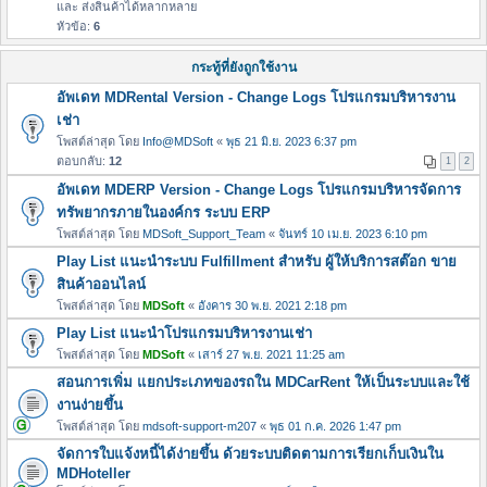
และ ส่งสินค้าได้หลากหลาย
หัวข้อ:
6
กระทู้ที่ยังถูกใช้งาน
อัพเดท MDRental Version - Change Logs โปรแกรมบริหารงาน
เช่า
โพสต์ล่าสุด โดย
Info@MDSoft
«
พุธ 21 มิ.ย. 2023 6:37 pm
ตอบกลับ:
12
1
2
อัพเดท MDERP Version - Change Logs โปรแกรมบริหารจัดการ
ทรัพยากรภายในองค์กร ระบบ ERP
โพสต์ล่าสุด โดย
MDSoft_Support_Team
«
จันทร์ 10 เม.ย. 2023 6:10 pm
Play List แนะนำระบบ Fulfillment สำหรับ ผู้ให้บริการสต๊อก ขาย
สินค้าออนไลน์
โพสต์ล่าสุด โดย
MDSoft
«
อังคาร 30 พ.ย. 2021 2:18 pm
Play List แนะนำโปรแกรมบริหารงานเช่า
โพสต์ล่าสุด โดย
MDSoft
«
เสาร์ 27 พ.ย. 2021 11:25 am
สอนการเพิ่ม แยกประเภทของรถใน MDCarRent ให้เป็นระบบและใช้
งานง่ายขึ้น
โพสต์ล่าสุด โดย
mdsoft-support-m207
«
พุธ 01 ก.ค. 2026 1:47 pm
จัดการใบแจ้งหนี้ได้ง่ายขึ้น ด้วยระบบติดตามการเรียกเก็บเงินใน
MDHoteller