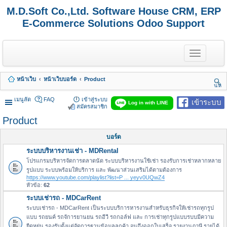
M.D.Soft Co.,Ltd. Software House CRM, ERP
E-Commerce Solutions Odoo Support
T
o
g
g
หน้าเว็บ
หน้าเว็บบอร์ด
Product
l
นห
e
า
n
เมนูลัด
FAQ
เข้าสู่ระบบ
เข้าระบบ
Log in with LINE
a
สมัครสมาชิก
v
Product
i
g
a
บอร์ด
t
ระบบบริหารงานเช่า - MDRental
i
o
โปรแกรมบริหารจัดการตลาดนัด ระบบบริหารงานใช้เช่า รองรับการเช่าหลากหลาย
n
รูปแบบ ระบบพร้อมให้บริการ และ พัฒนาส่วนเสริมได้ตามต้องการ
https://www.youtube.com/playlist?list=P ... yeyv0UQwZ4
หัวข้อ:
62
ระบบเช่ารถ - MDCarRent
ระบบเช่ารถ - MDCarRent เป็นระบบบริการหารงานสำหรับธุรกิจให้เช่ารถทุกรูป
แบบ รถยนค์ รถจัการยานยน รถอีวี รถกอล์ฟ และ การเช่าทุกรูปแบบรบบมีความ
ยืดหยุ่น รองรับตั้งแต่จัดการฐานข้อมูลลูกค้า จนถึงออกใบเสร็จ รายงานภาษี รายได้