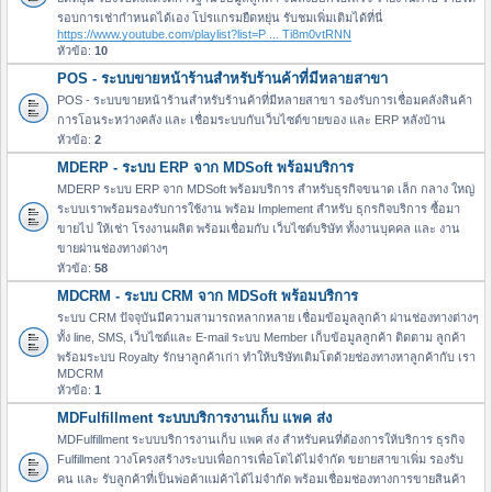
รอบการเช่ากำหนดได้เอง โปรแกรมยืดหยุ่น รับชมเพิ่มเติมได้ที่นี่
https://www.youtube.com/playlist?list=P ... Ti8m0vtRNN
หัวข้อ:
10
POS - ระบบขายหน้าร้านสำหรับร้านค้าที่มีหลายสาขา
POS - ระบบขายหน้าร้านสำหรับร้านค้าที่มีหลายสาขา รองรับการเชื่อมคลังสินค้า
การโอนระหว่างคลัง และ เชื่อมระบบกับเว็บไซต์ขายของ และ ERP หลังบ้าน
หัวข้อ:
2
MDERP - ระบบ ERP จาก MDSoft พร้อมบริการ
MDERP ระบบ ERP จาก MDSoft พร้อมบริการ สำหรับธุรกิจขนาด เล็ก กลาง ใหญ่
ระบบเราพร้อมรองรับการใช้งาน พร้อม Implement สำหรับ ธุกรกิจบริการ ซื้อมา
ขายไป ให้เช่า โรงงานผลิต พร้อมเชื่อมกับ เว็บไซต์บริษัท ทั้งงานบุคคล และ งาน
ขายผ่านช่องทางต่างๆ
หัวข้อ:
58
MDCRM - ระบบ CRM จาก MDSoft พร้อมบริการ
ระบบ CRM ปัจจุบันมีความสามารถหลากหลาย เชื่อมข้อมูลลูกค้า ผ่านช่องทางต่างๆ
ทั้ง line, SMS, เว็บไซต์และ E-mail ระบบ Member เก็บข้อมูลลูกค้า ติดตาม ลูกค้า
พร้อมระบบ Royalty รักษาลูกค้าเก่า ทำให้บริษัทเติมโตด้วยช่องทางหาลูกค้ากับ เรา
MDCRM
หัวข้อ:
1
MDFulfillment ระบบบริการงานเก็บ แพค ส่ง
MDFulfillment ระบบบริการงานเก็บ แพค ส่ง สำหรับคนที่ต้องการให้บริการ ธุรกิจ
Fulfillment วางโครงสร้างระบบเพื่อการเพื่อโตได้ไม่จำกัด ขยายสาขาเพิ่ม รองรับ
คน และ รับลูกค้าที่เป็นพ่อค้าแม่ค้าได้ไม่จำกัด พร้อมเชื่อมช่องทางการขายสินค้า