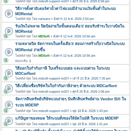
โพสต์ล่าสุด โดย
mdsoft-support-m207
«
ศุกร์ 05 มิ.ย. 2026 6:58 pm
วิธีการตั้งค่ามิเตอร์ค่าน้ำค่าไฟแบบมีจำนวนเงินขั้นต่ำในระบบ
MDRental
โพสต์ล่าสุด โดย
narisara
«
อังคาร 12 พ.ค. 2026 2:54 pm
รับเงินไม่พลาด ปิดบิลง่ายในขั้นตอนเดียว! สอนรับชำระใบวางบิลใน
MDRental
โพสต์ล่าสุด โดย
MDSoft
«
อังคาร 12 พ.ค. 2026 10:56 am
รวมหลายบิล จัดการจบในครั้งเดียว! สอนการสร้างใบวางบิลในระบบ
MDRental ง่ายขึ้น
โพสต์ล่าสุด โดย
MDSoft
«
อังคาร 12 พ.ค. 2026 10:56 am
ตอบกลับ:
1
วิธีออกใบกำกับภาษี ใบเสร็จแบบย่อ และแบบด่วน ในระบบ
MDCarRent
โพสต์ล่าสุด โดย
mdsoft-support-m207
«
เสาร์ 21 มี.ค. 2026 7:35 pm
วิธีเปลี่ยนชื่อบริษัทในใบกำกับภาษีง่ายๆ ด้วยระบบ MDCarRent
โพสต์ล่าสุด โดย
mdsoft-support-m207
«
ศุกร์ 20 มี.ค. 2026 2:06 pm
จัดการสินทรัพย์บริษัทแบบง่ายๆ บันทึกสินทรัพย์ผ่าน Vendor Bill ใน
ระบบ MDERP
โพสต์ล่าสุด โดย
mdsoft-support-m207
«
พุธ 18 มี.ค. 2026 1:43 pm
แก้ปัญหาของหมด ให้ระบบสั่งของให้อัตโนมัติ ในระบบ MDERP
โพสต์ล่าสุด โดย
mdsoft-support-m207
«
พุธ 18 มี.ค. 2026 1:41 pm