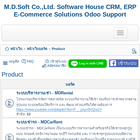
M.D.Soft Co.,Ltd. Software House CRM, ERP
E-Commerce Solutions Odoo Support
T
o
g
g
หน้าเว็บ
หน้าเว็บบอร์ด
Product
l
นห
e
า
n
เมนูลัด
FAQ
เข้าสู่ระบบ
เข้าระบบ
Log in with LINE
a
สมัครสมาชิก
v
Product
i
g
a
บอร์ด
t
ระบบบริหารงานเช่า - MDRental
i
o
โปรแกรมบริหารจัดการตลาดนัด ระบบบริหารงานใช้เช่า รองรับการเช่าหลากหลาย
n
รูปแบบ ระบบพร้อมให้บริการ และ พัฒนาส่วนเสริมได้ตามต้องการ
https://www.youtube.com/playlist?list=P ... yeyv0UQwZ4
หัวข้อ:
62
ระบบเช่ารถ - MDCarRent
ระบบเช่ารถ - MDCarRent เป็นระบบบริการหารงานสำหรับธุรกิจให้เช่ารถทุกรูป
แบบ รถยนค์ รถจัการยานยน รถอีวี รถกอล์ฟ และ การเช่าทุกรูปแบบรบบมีความ
ยืดหยุ่น รองรับตั้งแต่จัดการฐานข้อมูลลูกค้า จนถึงออกใบเสร็จ รายงานภาษี รายได้