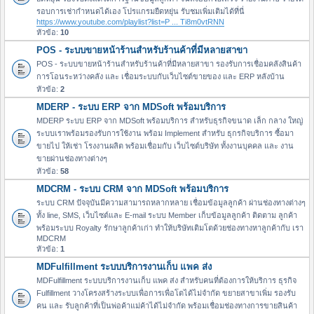
รอบการเช่ากำหนดได้เอง โปรแกรมยืดหยุ่น รับชมเพิ่มเติมได้ที่นี่
https://www.youtube.com/playlist?list=P ... Ti8m0vtRNN
หัวข้อ:
10
POS - ระบบขายหน้าร้านสำหรับร้านค้าที่มีหลายสาขา
POS - ระบบขายหน้าร้านสำหรับร้านค้าที่มีหลายสาขา รองรับการเชื่อมคลังสินค้า
การโอนระหว่างคลัง และ เชื่อมระบบกับเว็บไซต์ขายของ และ ERP หลังบ้าน
หัวข้อ:
2
MDERP - ระบบ ERP จาก MDSoft พร้อมบริการ
MDERP ระบบ ERP จาก MDSoft พร้อมบริการ สำหรับธุรกิจขนาด เล็ก กลาง ใหญ่
ระบบเราพร้อมรองรับการใช้งาน พร้อม Implement สำหรับ ธุกรกิจบริการ ซื้อมา
ขายไป ให้เช่า โรงงานผลิต พร้อมเชื่อมกับ เว็บไซต์บริษัท ทั้งงานบุคคล และ งาน
ขายผ่านช่องทางต่างๆ
หัวข้อ:
58
MDCRM - ระบบ CRM จาก MDSoft พร้อมบริการ
ระบบ CRM ปัจจุบันมีความสามารถหลากหลาย เชื่อมข้อมูลลูกค้า ผ่านช่องทางต่างๆ
ทั้ง line, SMS, เว็บไซต์และ E-mail ระบบ Member เก็บข้อมูลลูกค้า ติดตาม ลูกค้า
พร้อมระบบ Royalty รักษาลูกค้าเก่า ทำให้บริษัทเติมโตด้วยช่องทางหาลูกค้ากับ เรา
MDCRM
หัวข้อ:
1
MDFulfillment ระบบบริการงานเก็บ แพค ส่ง
MDFulfillment ระบบบริการงานเก็บ แพค ส่ง สำหรับคนที่ต้องการให้บริการ ธุรกิจ
Fulfillment วางโครงสร้างระบบเพื่อการเพื่อโตได้ไม่จำกัด ขยายสาขาเพิ่ม รองรับ
คน และ รับลูกค้าที่เป็นพ่อค้าแม่ค้าได้ไม่จำกัด พร้อมเชื่อมช่องทางการขายสินค้า