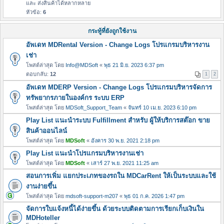
และ ส่งสินค้าได้หลากหลาย
หัวข้อ:
6
กระทู้ที่ยังถูกใช้งาน
อัพเดท MDRental Version - Change Logs โปรแกรมบริหารงาน
เช่า
โพสต์ล่าสุด โดย
Info@MDSoft
«
พุธ 21 มิ.ย. 2023 6:37 pm
ตอบกลับ:
12
1
2
อัพเดท MDERP Version - Change Logs โปรแกรมบริหารจัดการ
ทรัพยากรภายในองค์กร ระบบ ERP
โพสต์ล่าสุด โดย
MDSoft_Support_Team
«
จันทร์ 10 เม.ย. 2023 6:10 pm
Play List แนะนำระบบ Fulfillment สำหรับ ผู้ให้บริการสต๊อก ขาย
สินค้าออนไลน์
โพสต์ล่าสุด โดย
MDSoft
«
อังคาร 30 พ.ย. 2021 2:18 pm
Play List แนะนำโปรแกรมบริหารงานเช่า
โพสต์ล่าสุด โดย
MDSoft
«
เสาร์ 27 พ.ย. 2021 11:25 am
สอนการเพิ่ม แยกประเภทของรถใน MDCarRent ให้เป็นระบบและใช้
งานง่ายขึ้น
โพสต์ล่าสุด โดย
mdsoft-support-m207
«
พุธ 01 ก.ค. 2026 1:47 pm
จัดการใบแจ้งหนี้ได้ง่ายขึ้น ด้วยระบบติดตามการเรียกเก็บเงินใน
MDHoteller