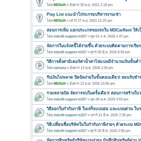
โดย
MDSoft
» อังคาร 30 พ.ย. 2021 2:18 pm
Play List แนะนำโปรแกรมบริหารงานเช่า
โดย
MDSoft
» เสาร์ 27 พ.ย. 2021 11:25 am
สอนการเพิ่ม แยกประเภทของรถใน MDCarRent ให้เป็
โดย
mdsoft-support-m207
» พุธ 01 ก.ค. 2026 1:47 pm
จัดการใบแจ้งหนี้ได้ง่ายขึ้น ด้วยระบบติดตามการเรีย
โดย
mdsoft-support-m207
» ศุกร์ 05 มิ.ย. 2026 6:58 pm
วิธีการตั้งค่ามิเตอร์ค่าน้ำค่าไฟแบบมีจำนวนเงินขั้น
โดย
narisara
» อังคาร 12 พ.ค. 2026 2:54 pm
รับเงินไม่พลาด ปิดบิลง่ายในขั้นตอนเดียว! สอนรับช
โดย
MDSoft
» อังคาร 12 พ.ค. 2026 10:56 am
รวมหลายบิล จัดการจบในครั้งเดียว! สอนการสร้างใบว
โดย
mdsoft-support-m207
» พุธ 06 พ.ค. 2026 4:53 pm
วิธีออกใบกำกับภาษี ใบเสร็จแบบย่อ และแบบด่วน ใ
โดย
mdsoft-support-m207
» เสาร์ 21 มี.ค. 2026 7:35 pm
วิธีเปลี่ยนชื่อบริษัทในใบกำกับภาษีง่ายๆ ด้วยระบบ M
โดย
mdsoft-support-m207
» ศุกร์ 20 มี.ค. 2026 2:06 pm
จัดการสินทรัพย์บริษัทแบบง่ายๆ บันทึกสินทรัพย์ผ่า