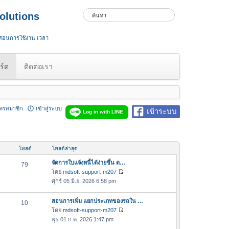
olutions
 สอนการใช้งาน เวลา
ร์ด
ติดต่อเรา
ัครสมาชิก
เข้าสู่ระบบ
เข้าระบบ
Log in with LINE
โพสต์
โพสต์ล่าสุด
จัดการใบแจ้งหนี้ได้ง่ายขึ้น ด…
79
โดย
mdsoft-support-m207
ดู
ศุกร์ 05 มิ.ย. 2026 6:58 pm
ข้
อ
สอนการเพิ่ม แยกประเภทของรถใน …
10
ค
โดย
mdsoft-support-m207
ว
ดู
พุธ 01 ก.ค. 2026 1:47 pm
า
ข้