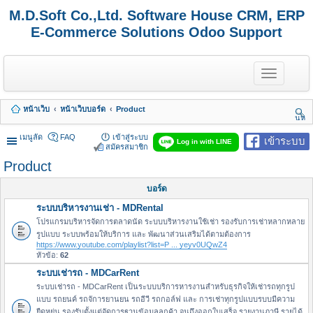
M.D.Soft Co.,Ltd. Software House CRM, ERP
E-Commerce Solutions Odoo Support
T
o
g
g
หน้าเว็บ
หน้าเว็บบอร์ด
Product
l
นห
e
า
n
เมนูลัด
FAQ
เข้าสู่ระบบ
เข้าระบบ
Log in with LINE
a
สมัครสมาชิก
v
Product
i
g
a
บอร์ด
t
ระบบบริหารงานเช่า - MDRental
i
o
โปรแกรมบริหารจัดการตลาดนัด ระบบบริหารงานใช้เช่า รองรับการเช่าหลากหลาย
n
รูปแบบ ระบบพร้อมให้บริการ และ พัฒนาส่วนเสริมได้ตามต้องการ
https://www.youtube.com/playlist?list=P ... yeyv0UQwZ4
หัวข้อ:
62
ระบบเช่ารถ - MDCarRent
ระบบเช่ารถ - MDCarRent เป็นระบบบริการหารงานสำหรับธุรกิจให้เช่ารถทุกรูป
แบบ รถยนค์ รถจัการยานยน รถอีวี รถกอล์ฟ และ การเช่าทุกรูปแบบรบบมีความ
ยืดหยุ่น รองรับตั้งแต่จัดการฐานข้อมูลลูกค้า จนถึงออกใบเสร็จ รายงานภาษี รายได้