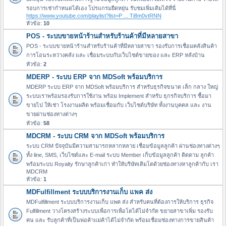
รอบการเช่ากำหนดได้เอง โปรแกรมยืดหยุ่น รับชมเพิ่มเติมได้ที่นี่
https://www.youtube.com/playlist?list=P ... Ti8m0vtRNN
หัวข้อ:
10
POS - ระบบขายหน้าร้านสำหรับร้านค้าที่มีหลายสาขา
POS - ระบบขายหน้าร้านสำหรับร้านค้าที่มีหลายสาขา รองรับการเชื่อมคลังสินค้า
การโอนระหว่างคลัง และ เชื่อมระบบกับเว็บไซต์ขายของ และ ERP หลังบ้าน
หัวข้อ:
2
MDERP - ระบบ ERP จาก MDSoft พร้อมบริการ
MDERP ระบบ ERP จาก MDSoft พร้อมบริการ สำหรับธุรกิจขนาด เล็ก กลาง ใหญ่
ระบบเราพร้อมรองรับการใช้งาน พร้อม Implement สำหรับ ธุกรกิจบริการ ซื้อมา
ขายไป ให้เช่า โรงงานผลิต พร้อมเชื่อมกับ เว็บไซต์บริษัท ทั้งงานบุคคล และ งาน
ขายผ่านช่องทางต่างๆ
หัวข้อ:
58
MDCRM - ระบบ CRM จาก MDSoft พร้อมบริการ
ระบบ CRM ปัจจุบันมีความสามารถหลากหลาย เชื่อมข้อมูลลูกค้า ผ่านช่องทางต่างๆ
ทั้ง line, SMS, เว็บไซต์และ E-mail ระบบ Member เก็บข้อมูลลูกค้า ติดตาม ลูกค้า
พร้อมระบบ Royalty รักษาลูกค้าเก่า ทำให้บริษัทเติมโตด้วยช่องทางหาลูกค้ากับ เรา
MDCRM
หัวข้อ:
1
MDFulfillment ระบบบริการงานเก็บ แพค ส่ง
MDFulfillment ระบบบริการงานเก็บ แพค ส่ง สำหรับคนที่ต้องการให้บริการ ธุรกิจ
Fulfillment วางโครงสร้างระบบเพื่อการเพื่อโตได้ไม่จำกัด ขยายสาขาเพิ่ม รองรับ
คน และ รับลูกค้าที่เป็นพ่อค้าแม่ค้าได้ไม่จำกัด พร้อมเชื่อมช่องทางการขายสินค้า