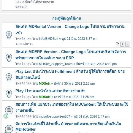
และ ส่งสินค้าได้หลากหลาย
หัวข้อ:
6
กระทู้ที่ยังถูกใช้งาน
อัพเดท MDRental Version - Change Logs โปรแกรมบริหารงาน
เช่า
โพสต์ล่าสุด โดย
Info@MDSoft
«
พุธ 21 มิ.ย. 2023 6:37 pm
ตอบกลับ:
12
1
2
อัพเดท MDERP Version - Change Logs โปรแกรมบริหารจัดการ
ทรัพยากรภายในองค์กร ระบบ ERP
โพสต์ล่าสุด โดย
MDSoft_Support_Team
«
จันทร์ 10 เม.ย. 2023 6:10 pm
Play List แนะนำระบบ Fulfillment สำหรับ ผู้ให้บริการสต๊อก ขาย
สินค้าออนไลน์
โพสต์ล่าสุด โดย
MDSoft
«
อังคาร 30 พ.ย. 2021 2:18 pm
Play List แนะนำโปรแกรมบริหารงานเช่า
โพสต์ล่าสุด โดย
MDSoft
«
เสาร์ 27 พ.ย. 2021 11:25 am
สอนการเพิ่ม แยกประเภทของรถใน MDCarRent ให้เป็นระบบและใช้
งานง่ายขึ้น
โพสต์ล่าสุด โดย
mdsoft-support-m207
«
พุธ 01 ก.ค. 2026 1:47 pm
จัดการใบแจ้งหนี้ได้ง่ายขึ้น ด้วยระบบติดตามการเรียกเก็บเงินใน
MDHoteller