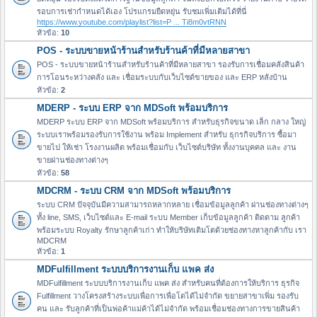
รอบการเช่ากำหนดได้เอง โปรแกรมยืดหยุ่น รับชมเพิ่มเติมได้ที่นี่
https://www.youtube.com/playlist?list=P ... Ti8m0vtRNN
หัวข้อ:
10
POS - ระบบขายหน้าร้านสำหรับร้านค้าที่มีหลายสาขา
POS - ระบบขายหน้าร้านสำหรับร้านค้าที่มีหลายสาขา รองรับการเชื่อมคลังสินค้า
การโอนระหว่างคลัง และ เชื่อมระบบกับเว็บไซต์ขายของ และ ERP หลังบ้าน
หัวข้อ:
2
MDERP - ระบบ ERP จาก MDSoft พร้อมบริการ
MDERP ระบบ ERP จาก MDSoft พร้อมบริการ สำหรับธุรกิจขนาด เล็ก กลาง ใหญ่
ระบบเราพร้อมรองรับการใช้งาน พร้อม Implement สำหรับ ธุกรกิจบริการ ซื้อมา
ขายไป ให้เช่า โรงงานผลิต พร้อมเชื่อมกับ เว็บไซต์บริษัท ทั้งงานบุคคล และ งาน
ขายผ่านช่องทางต่างๆ
หัวข้อ:
58
MDCRM - ระบบ CRM จาก MDSoft พร้อมบริการ
ระบบ CRM ปัจจุบันมีความสามารถหลากหลาย เชื่อมข้อมูลลูกค้า ผ่านช่องทางต่างๆ
ทั้ง line, SMS, เว็บไซต์และ E-mail ระบบ Member เก็บข้อมูลลูกค้า ติดตาม ลูกค้า
พร้อมระบบ Royalty รักษาลูกค้าเก่า ทำให้บริษัทเติมโตด้วยช่องทางหาลูกค้ากับ เรา
MDCRM
หัวข้อ:
1
MDFulfillment ระบบบริการงานเก็บ แพค ส่ง
MDFulfillment ระบบบริการงานเก็บ แพค ส่ง สำหรับคนที่ต้องการให้บริการ ธุรกิจ
Fulfillment วางโครงสร้างระบบเพื่อการเพื่อโตได้ไม่จำกัด ขยายสาขาเพิ่ม รองรับ
คน และ รับลูกค้าที่เป็นพ่อค้าแม่ค้าได้ไม่จำกัด พร้อมเชื่อมช่องทางการขายสินค้า