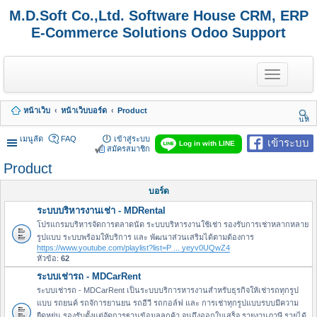
M.D.Soft Co.,Ltd. Software House CRM, ERP
E-Commerce Solutions Odoo Support
T
o
g
g
หน้าเว็บ
หน้าเว็บบอร์ด
Product
l
นห
e
า
n
เมนูลัด
FAQ
เข้าสู่ระบบ
เข้าระบบ
Log in with LINE
a
สมัครสมาชิก
v
Product
i
g
a
บอร์ด
t
ระบบบริหารงานเช่า - MDRental
i
o
โปรแกรมบริหารจัดการตลาดนัด ระบบบริหารงานใช้เช่า รองรับการเช่าหลากหลาย
n
รูปแบบ ระบบพร้อมให้บริการ และ พัฒนาส่วนเสริมได้ตามต้องการ
https://www.youtube.com/playlist?list=P ... yeyv0UQwZ4
หัวข้อ:
62
ระบบเช่ารถ - MDCarRent
ระบบเช่ารถ - MDCarRent เป็นระบบบริการหารงานสำหรับธุรกิจให้เช่ารถทุกรูป
แบบ รถยนค์ รถจัการยานยน รถอีวี รถกอล์ฟ และ การเช่าทุกรูปแบบรบบมีความ
ยืดหยุ่น รองรับตั้งแต่จัดการฐานข้อมูลลูกค้า จนถึงออกใบเสร็จ รายงานภาษี รายได้