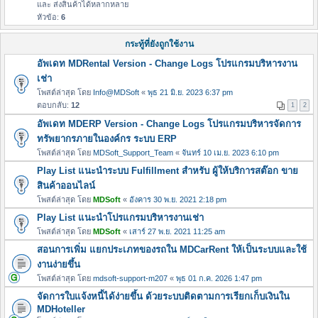
และ ส่งสินค้าได้หลากหลาย
หัวข้อ:
6
กระทู้ที่ยังถูกใช้งาน
อัพเดท MDRental Version - Change Logs โปรแกรมบริหารงาน
เช่า
โพสต์ล่าสุด โดย
Info@MDSoft
«
พุธ 21 มิ.ย. 2023 6:37 pm
ตอบกลับ:
12
1
2
อัพเดท MDERP Version - Change Logs โปรแกรมบริหารจัดการ
ทรัพยากรภายในองค์กร ระบบ ERP
โพสต์ล่าสุด โดย
MDSoft_Support_Team
«
จันทร์ 10 เม.ย. 2023 6:10 pm
Play List แนะนำระบบ Fulfillment สำหรับ ผู้ให้บริการสต๊อก ขาย
สินค้าออนไลน์
โพสต์ล่าสุด โดย
MDSoft
«
อังคาร 30 พ.ย. 2021 2:18 pm
Play List แนะนำโปรแกรมบริหารงานเช่า
โพสต์ล่าสุด โดย
MDSoft
«
เสาร์ 27 พ.ย. 2021 11:25 am
สอนการเพิ่ม แยกประเภทของรถใน MDCarRent ให้เป็นระบบและใช้
งานง่ายขึ้น
โพสต์ล่าสุด โดย
mdsoft-support-m207
«
พุธ 01 ก.ค. 2026 1:47 pm
จัดการใบแจ้งหนี้ได้ง่ายขึ้น ด้วยระบบติดตามการเรียกเก็บเงินใน
MDHoteller