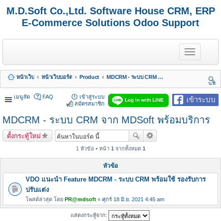
M.D.Soft Co.,Ltd. Software House CRM, ERP
E-Commerce Solutions Odoo Support
T
o
g
g
หน้าเว็บ
หน้าเว็บบอร์ด
Product
MDCRM - ระบบ CRM จาก MDSoft พร้อมบริการ
l
นห
e
า
n
เมนูลัด
FAQ
เข้าสู่ระบบ
เข้าระบบ
Log in with LINE
a
สมัครสมาชิก
v
MDCRM - ระบบ CRM จาก MDSoft พร้อมบริการ
i
g
a
ตั้งกระทู้ใหม่
t
i
1 หัวข้อ • หน้า
1
จากทั้งหมด
1
o
n
หัวข้อ
VDO แนะนำ Feature MDCRM - ระบบ CRM พร้อมใช้ รองรับการ
ปรับแต่ง
โพสต์ล่าสุด โดย
PR@mdsoft
«
ศุกร์ 18 มิ.ย. 2021 4:45 am
แสดงกระทู้จาก: