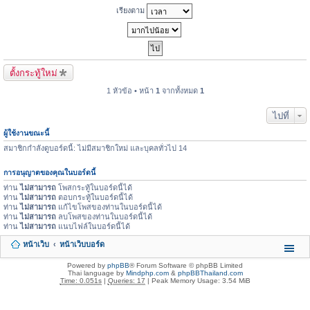
เรียงตาม
ตั้งกระทู้ใหม่
1 หัวข้อ • หน้า
1
จากทั้งหมด
1
ไปที่
ผู้ใช้งานขณะนี้
สมาชิกกำลังดูบอร์ดนี้: ไม่มีสมาชิกใหม่ และบุคลทั่วไป 14
การอนุญาตของคุณในบอร์ดนี้
ท่าน
ไม่สามารถ
โพสกระทู้ในบอร์ดนี้ได้
ท่าน
ไม่สามารถ
ตอบกระทู้ในบอร์ดนี้ได้
ท่าน
ไม่สามารถ
แก้ไขโพสของท่านในบอร์ดนี้ได้
ท่าน
ไม่สามารถ
ลบโพสของท่านในบอร์ดนี้ได้
ท่าน
ไม่สามารถ
แนบไฟล์ในบอร์ดนี้ได้
หน้าเว็บ
หน้าเว็บบอร์ด
Powered by
phpBB
® Forum Software © phpBB Limited
Thai language by
Mindphp.com
&
phpBBThailand.com
Time: 0.051s
|
Queries: 17
| Peak Memory Usage: 3.54 MiB