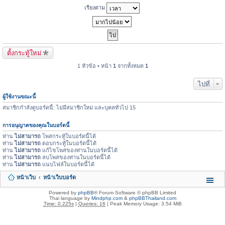
เรียงตาม
ตั้งกระทู้ใหม่
1 หัวข้อ • หน้า
1
จากทั้งหมด
1
ไปที่
ผู้ใช้งานขณะนี้
สมาชิกกำลังดูบอร์ดนี้: ไม่มีสมาชิกใหม่ และบุคลทั่วไป 15
การอนุญาตของคุณในบอร์ดนี้
ท่าน
ไม่สามารถ
โพสกระทู้ในบอร์ดนี้ได้
ท่าน
ไม่สามารถ
ตอบกระทู้ในบอร์ดนี้ได้
ท่าน
ไม่สามารถ
แก้ไขโพสของท่านในบอร์ดนี้ได้
ท่าน
ไม่สามารถ
ลบโพสของท่านในบอร์ดนี้ได้
ท่าน
ไม่สามารถ
แนบไฟล์ในบอร์ดนี้ได้
หน้าเว็บ
หน้าเว็บบอร์ด
Powered by
phpBB
® Forum Software © phpBB Limited
Thai language by
Mindphp.com
&
phpBBThailand.com
Time: 0.225s
|
Queries: 16
| Peak Memory Usage: 3.54 MiB