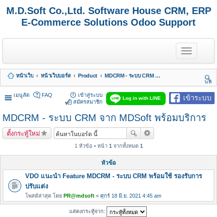
M.D.Soft Co.,Ltd. Software House CRM, ERP
E-Commerce Solutions Odoo Support
T
o
g
g
หน้าเว็บ
หน้าเว็บบอร์ด
Product
MDCRM - ระบบ CRM จาก MDSoft พร้อมบริการ
l
นห
e
า
n
เมนูลัด
FAQ
เข้าสู่ระบบ
เข้าระบบ
Log in with LINE
a
สมัครสมาชิก
v
MDCRM - ระบบ CRM จาก MDSoft พร้อมบริการ
i
g
a
ตั้งกระทู้ใหม่
t
i
1 หัวข้อ • หน้า
1
จากทั้งหมด
1
o
n
หัวข้อ
VDO แนะนำ Feature MDCRM - ระบบ CRM พร้อมใช้ รองรับการ
ปรับแต่ง
โพสต์ล่าสุด โดย
PR@mdsoft
«
ศุกร์ 18 มิ.ย. 2021 4:45 am
แสดงกระทู้จาก: