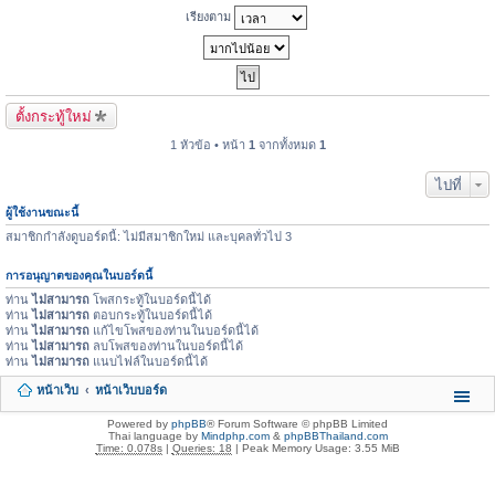
เรียงตาม
ตั้งกระทู้ใหม่
1 หัวข้อ • หน้า
1
จากทั้งหมด
1
ไปที่
ผู้ใช้งานขณะนี้
สมาชิกกำลังดูบอร์ดนี้: ไม่มีสมาชิกใหม่ และบุคลทั่วไป 3
การอนุญาตของคุณในบอร์ดนี้
ท่าน
ไม่สามารถ
โพสกระทู้ในบอร์ดนี้ได้
ท่าน
ไม่สามารถ
ตอบกระทู้ในบอร์ดนี้ได้
ท่าน
ไม่สามารถ
แก้ไขโพสของท่านในบอร์ดนี้ได้
ท่าน
ไม่สามารถ
ลบโพสของท่านในบอร์ดนี้ได้
ท่าน
ไม่สามารถ
แนบไฟล์ในบอร์ดนี้ได้
หน้าเว็บ
หน้าเว็บบอร์ด
Powered by
phpBB
® Forum Software © phpBB Limited
Thai language by
Mindphp.com
&
phpBBThailand.com
Time: 0.078s
|
Queries: 18
| Peak Memory Usage: 3.55 MiB