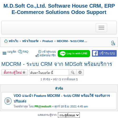
M.D.Soft Co.,Ltd. Software House CRM, ERP
E-Commerce Solutions Odoo Support
T
o
g
g
หน้าเว็บ
หน้าเว็บบอร์ด
Product
MDCRM - ระบบ CRM จาก MDSoft พร้อมบริการ
l
นห
e
า
n
เมนูลัด
FAQ
เข้าสู่ระบบ
เข้าระบบ
Log in with LINE
a
สมัครสมาชิก
v
MDCRM - ระบบ CRM จาก MDSoft พร้อมบริการ
i
g
a
ตั้งกระทู้ใหม่
t
i
1 หัวข้อ • หน้า
1
จากทั้งหมด
1
o
n
หัวข้อ
VDO แนะนำ Feature MDCRM - ระบบ CRM พร้อมใช้ รองรับการ
ปรับแต่ง
โพสต์ล่าสุด โดย
PR@mdsoft
«
ศุกร์ 18 มิ.ย. 2021 4:45 am
แสดงกระทู้จาก: