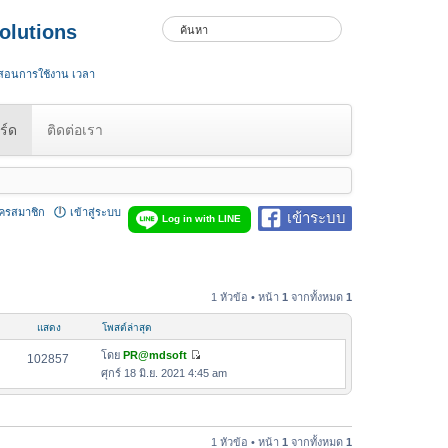
olutions
 สอนการใช้งาน เวลา
ร์ด
ติดต่อเรา
ัครสมาชิก
เข้าสู่ระบบ
เข้าระบบ
Log in with LINE
1 หัวข้อ • หน้า
1
จากทั้งหมด
1
แสดง
โพสต์ล่าสุด
โดย
PR@mdsoft
102857
ดู
ศุกร์ 18 มิ.ย. 2021 4:45 am
ข้
อ
ค
ว
1 หัวข้อ • หน้า
1
จากทั้งหมด
1