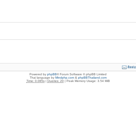
ติดต่
Powered by
phpBB
® Forum Software © phpBB Limited
Thai language by
Mindphp.com
&
phpBBThailand.com
Time: 0.085s
|
Queries: 20
| Peak Memory Usage: 3.54 MiB