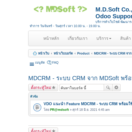
M.D.Soft Co
Odoo Suppor
บริการทำเว็บไซต์ พัฒนา
ทำการ วันจันทร์ - วันศุกร์ เวลา 10.00 น. - 19.00 น.
(
หน้าหลัก
เกี่ยวกับเรา
บริการ
สินค้า
c
u
หน้าเว็บ
หน้าเว็บบอร์ด
Product
MDCRM - ระบบ CRM จาก 
r
r
เมนูลัด
FAQ
e
n
MDCRM - ระบบ CRM จาก MDSoft พร้อ
t
)
ตั้งกระทู้ใหม่
หัวข้อ
VDO แนะนำ Feature MDCRM - ระบบ CRM พร้อมใช้ 
โดย
PR@mdsoft
» ศุกร์ 18 มิ.ย. 2021 4:45 am
ตั้งกระทู้ใหม่