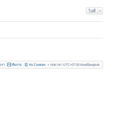
า
ม
ไปที่
ล่
า
สุ
ด
อเรา
ทีมงาน
ลบ Cookies
เขตเวลา UTC+07:00 Asia/Bangkok