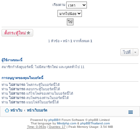
เรียงตาม
ตั้งกระทู้ใหม่
1 หัวข้อ • หน้า
1
จากทั้งหมด
1
ไปที่
ผู้ใช้งานขณะนี้
สมาชิกกำลังดูบอร์ดนี้: ไม่มีสมาชิกใหม่ และบุคลทั่วไป 11
การอนุญาตของคุณในบอร์ดนี้
ท่าน
ไม่สามารถ
โพสกระทู้ในบอร์ดนี้ได้
ท่าน
ไม่สามารถ
ตอบกระทู้ในบอร์ดนี้ได้
ท่าน
ไม่สามารถ
แก้ไขโพสของท่านในบอร์ดนี้ได้
ท่าน
ไม่สามารถ
ลบโพสของท่านในบอร์ดนี้ได้
ท่าน
ไม่สามารถ
แนบไฟล์ในบอร์ดนี้ได้
หน้าเว็บ
หน้าเว็บบอร์ด
Powered by
phpBB
® Forum Software © phpBB Limited
Thai language by
Mindphp.com
&
phpBBThailand.com
Time: 0.063s
|
Queries: 17
| Peak Memory Usage: 3.54 MiB