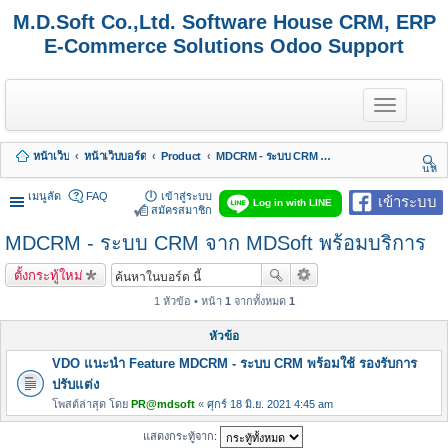
M.D.Soft Co.,Ltd. Software House CRM, ERP
E-Commerce Solutions Odoo Support
T
o
g
g
หน้าเว็บ
หน้าเว็บบอร์ด
Product
MDCRM - ระบบ CRM จาก MDSoft พร้อมบริการ
l
นห
e
า
n
เมนูลัด
FAQ
เข้าสู่ระบบ
เข้าระบบ
Log in with LINE
a
สมัครสมาชิก
v
MDCRM - ระบบ CRM จาก MDSoft พร้อมบริการ
i
g
a
ตั้งกระทู้ใหม่
t
i
1 หัวข้อ • หน้า
1
จากทั้งหมด
1
o
n
หัวข้อ
VDO แนะนำ Feature MDCRM - ระบบ CRM พร้อมใช้ รองรับการ
ปรับแต่ง
โพสต์ล่าสุด โดย
PR@mdsoft
«
ศุกร์ 18 มิ.ย. 2021 4:45 am
แสดงกระทู้จาก: