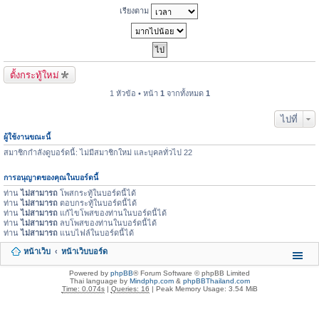
เรียงตาม
ตั้งกระทู้ใหม่
1 หัวข้อ • หน้า
1
จากทั้งหมด
1
ไปที่
ผู้ใช้งานขณะนี้
สมาชิกกำลังดูบอร์ดนี้: ไม่มีสมาชิกใหม่ และบุคลทั่วไป 22
การอนุญาตของคุณในบอร์ดนี้
ท่าน
ไม่สามารถ
โพสกระทู้ในบอร์ดนี้ได้
ท่าน
ไม่สามารถ
ตอบกระทู้ในบอร์ดนี้ได้
ท่าน
ไม่สามารถ
แก้ไขโพสของท่านในบอร์ดนี้ได้
ท่าน
ไม่สามารถ
ลบโพสของท่านในบอร์ดนี้ได้
ท่าน
ไม่สามารถ
แนบไฟล์ในบอร์ดนี้ได้
หน้าเว็บ
หน้าเว็บบอร์ด
Powered by
phpBB
® Forum Software © phpBB Limited
Thai language by
Mindphp.com
&
phpBBThailand.com
Time: 0.074s
|
Queries: 16
| Peak Memory Usage: 3.54 MiB