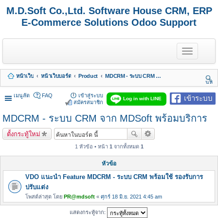
M.D.Soft Co.,Ltd. Software House CRM, ERP
E-Commerce Solutions Odoo Support
T
o
g
g
หน้าเว็บ
หน้าเว็บบอร์ด
Product
MDCRM - ระบบ CRM จาก MDSoft พร้อมบริการ
l
นห
e
า
n
เมนูลัด
FAQ
เข้าสู่ระบบ
เข้าระบบ
Log in with LINE
a
สมัครสมาชิก
v
MDCRM - ระบบ CRM จาก MDSoft พร้อมบริการ
i
g
a
ตั้งกระทู้ใหม่
t
i
1 หัวข้อ • หน้า
1
จากทั้งหมด
1
o
n
หัวข้อ
VDO แนะนำ Feature MDCRM - ระบบ CRM พร้อมใช้ รองรับการ
ปรับแต่ง
โพสต์ล่าสุด โดย
PR@mdsoft
«
ศุกร์ 18 มิ.ย. 2021 4:45 am
แสดงกระทู้จาก: