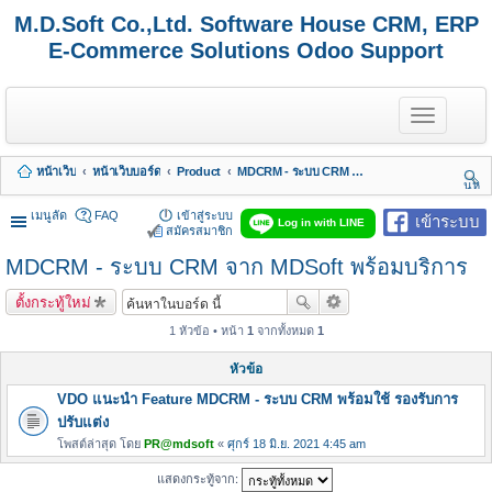
M.D.Soft Co.,Ltd. Software House CRM, ERP
E-Commerce Solutions Odoo Support
T
o
g
g
หน้าเว็บ
หน้าเว็บบอร์ด
Product
MDCRM - ระบบ CRM จาก MDSoft พร้อมบริการ
l
นห
e
า
n
เมนูลัด
FAQ
เข้าสู่ระบบ
เข้าระบบ
Log in with LINE
a
สมัครสมาชิก
v
MDCRM - ระบบ CRM จาก MDSoft พร้อมบริการ
i
g
a
ตั้งกระทู้ใหม่
t
i
1 หัวข้อ • หน้า
1
จากทั้งหมด
1
o
n
หัวข้อ
VDO แนะนำ Feature MDCRM - ระบบ CRM พร้อมใช้ รองรับการ
ปรับแต่ง
โพสต์ล่าสุด โดย
PR@mdsoft
«
ศุกร์ 18 มิ.ย. 2021 4:45 am
แสดงกระทู้จาก: