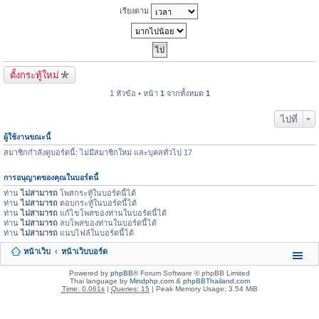
เรียงตาม
ตั้งกระทู้ใหม่
1 หัวข้อ • หน้า
1
จากทั้งหมด
1
ไปที่
ผู้ใช้งานขณะนี้
สมาชิกกำลังดูบอร์ดนี้: ไม่มีสมาชิกใหม่ และบุคลทั่วไป 17
การอนุญาตของคุณในบอร์ดนี้
ท่าน
ไม่สามารถ
โพสกระทู้ในบอร์ดนี้ได้
ท่าน
ไม่สามารถ
ตอบกระทู้ในบอร์ดนี้ได้
ท่าน
ไม่สามารถ
แก้ไขโพสของท่านในบอร์ดนี้ได้
ท่าน
ไม่สามารถ
ลบโพสของท่านในบอร์ดนี้ได้
ท่าน
ไม่สามารถ
แนบไฟล์ในบอร์ดนี้ได้
หน้าเว็บ
หน้าเว็บบอร์ด
Powered by
phpBB
® Forum Software © phpBB Limited
Thai language by
Mindphp.com
&
phpBBThailand.com
Time: 0.061s
|
Queries: 15
| Peak Memory Usage: 3.54 MiB