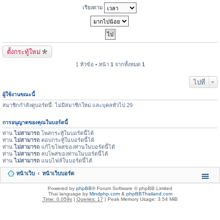
เรียงตาม
ตั้งกระทู้ใหม่
1 หัวข้อ • หน้า
1
จากทั้งหมด
1
ไปที่
ผู้ใช้งานขณะนี้
สมาชิกกำลังดูบอร์ดนี้: ไม่มีสมาชิกใหม่ และบุคลทั่วไป 29
การอนุญาตของคุณในบอร์ดนี้
ท่าน
ไม่สามารถ
โพสกระทู้ในบอร์ดนี้ได้
ท่าน
ไม่สามารถ
ตอบกระทู้ในบอร์ดนี้ได้
ท่าน
ไม่สามารถ
แก้ไขโพสของท่านในบอร์ดนี้ได้
ท่าน
ไม่สามารถ
ลบโพสของท่านในบอร์ดนี้ได้
ท่าน
ไม่สามารถ
แนบไฟล์ในบอร์ดนี้ได้
หน้าเว็บ
หน้าเว็บบอร์ด
Powered by
phpBB
® Forum Software © phpBB Limited
Thai language by
Mindphp.com
&
phpBBThailand.com
Time: 0.059s
|
Queries: 17
| Peak Memory Usage: 3.54 MiB