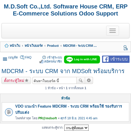
M.D.Soft Co.,Ltd. Software House CRM, ERP
E-Commerce Solutions Odoo Support
T
o
g
g
หน้าเว็บ
หน้าเว็บบอร์ด
Product
MDCRM - ระบบ CRM จาก MDSoft พร้อมบริการ
l
นห
e
า
n
เมนูลัด
FAQ
เข้าสู่ระบบ
เข้าระบบ
Log in with LINE
a
สมัครสมาชิก
v
MDCRM - ระบบ CRM จาก MDSoft พร้อมบริการ
i
g
a
ตั้งกระทู้ใหม่
t
i
1 หัวข้อ • หน้า
1
จากทั้งหมด
1
o
n
หัวข้อ
VDO แนะนำ Feature MDCRM - ระบบ CRM พร้อมใช้ รองรับการ
ปรับแต่ง
โพสต์ล่าสุด โดย
PR@mdsoft
«
ศุกร์ 18 มิ.ย. 2021 4:45 am
แสดงกระทู้จาก: