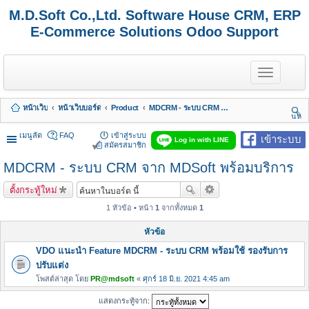
M.D.Soft Co.,Ltd. Software House CRM, ERP
E-Commerce Solutions Odoo Support
T
o
g
g
หน้าเว็บ
หน้าเว็บบอร์ด
Product
MDCRM - ระบบ CRM จาก MDSoft พร้อมบริการ
l
นห
e
า
n
เมนูลัด
FAQ
เข้าสู่ระบบ
เข้าระบบ
Log in with LINE
a
สมัครสมาชิก
v
MDCRM - ระบบ CRM จาก MDSoft พร้อมบริการ
i
g
a
ตั้งกระทู้ใหม่
t
i
1 หัวข้อ • หน้า
1
จากทั้งหมด
1
o
n
หัวข้อ
VDO แนะนำ Feature MDCRM - ระบบ CRM พร้อมใช้ รองรับการ
ปรับแต่ง
โพสต์ล่าสุด โดย
PR@mdsoft
«
ศุกร์ 18 มิ.ย. 2021 4:45 am
แสดงกระทู้จาก: