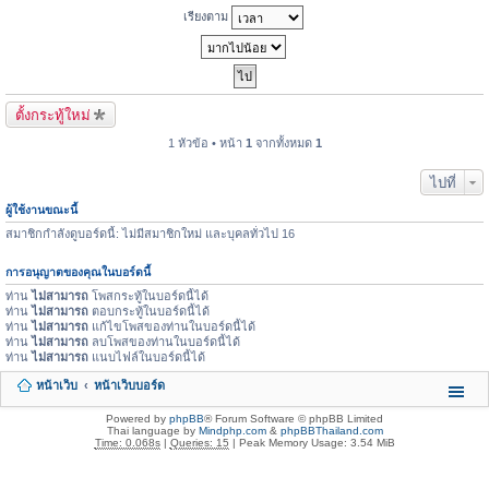
เรียงตาม
ตั้งกระทู้ใหม่
1 หัวข้อ • หน้า
1
จากทั้งหมด
1
ไปที่
ผู้ใช้งานขณะนี้
สมาชิกกำลังดูบอร์ดนี้: ไม่มีสมาชิกใหม่ และบุคลทั่วไป 16
การอนุญาตของคุณในบอร์ดนี้
ท่าน
ไม่สามารถ
โพสกระทู้ในบอร์ดนี้ได้
ท่าน
ไม่สามารถ
ตอบกระทู้ในบอร์ดนี้ได้
ท่าน
ไม่สามารถ
แก้ไขโพสของท่านในบอร์ดนี้ได้
ท่าน
ไม่สามารถ
ลบโพสของท่านในบอร์ดนี้ได้
ท่าน
ไม่สามารถ
แนบไฟล์ในบอร์ดนี้ได้
หน้าเว็บ
หน้าเว็บบอร์ด
Powered by
phpBB
® Forum Software © phpBB Limited
Thai language by
Mindphp.com
&
phpBBThailand.com
Time: 0.068s
|
Queries: 15
| Peak Memory Usage: 3.54 MiB