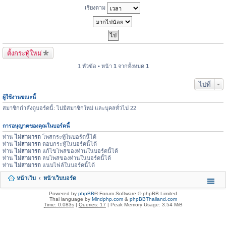
เรียงตาม
ตั้งกระทู้ใหม่
1 หัวข้อ • หน้า
1
จากทั้งหมด
1
ไปที่
ผู้ใช้งานขณะนี้
สมาชิกกำลังดูบอร์ดนี้: ไม่มีสมาชิกใหม่ และบุคลทั่วไป 22
การอนุญาตของคุณในบอร์ดนี้
ท่าน
ไม่สามารถ
โพสกระทู้ในบอร์ดนี้ได้
ท่าน
ไม่สามารถ
ตอบกระทู้ในบอร์ดนี้ได้
ท่าน
ไม่สามารถ
แก้ไขโพสของท่านในบอร์ดนี้ได้
ท่าน
ไม่สามารถ
ลบโพสของท่านในบอร์ดนี้ได้
ท่าน
ไม่สามารถ
แนบไฟล์ในบอร์ดนี้ได้
หน้าเว็บ
หน้าเว็บบอร์ด
Powered by
phpBB
® Forum Software © phpBB Limited
Thai language by
Mindphp.com
&
phpBBThailand.com
Time: 0.083s
|
Queries: 17
| Peak Memory Usage: 3.54 MiB