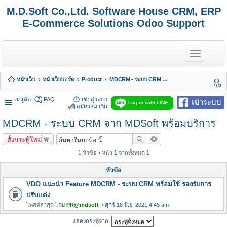
M.D.Soft Co.,Ltd. Software House CRM, ERP
E-Commerce Solutions Odoo Support
T
o
g
g
หน้าเว็บ
หน้าเว็บบอร์ด
Product
MDCRM - ระบบ CRM จาก MDSoft พร้อมบริการ
l
นห
e
า
n
เมนูลัด
FAQ
เข้าสู่ระบบ
เข้าระบบ
Log in with LINE
a
สมัครสมาชิก
v
MDCRM - ระบบ CRM จาก MDSoft พร้อมบริการ
i
g
a
ตั้งกระทู้ใหม่
t
i
1 หัวข้อ • หน้า
1
จากทั้งหมด
1
o
n
หัวข้อ
VDO แนะนำ Feature MDCRM - ระบบ CRM พร้อมใช้ รองรับการ
ปรับแต่ง
โพสต์ล่าสุด โดย
PR@mdsoft
«
ศุกร์ 18 มิ.ย. 2021 4:45 am
แสดงกระทู้จาก: