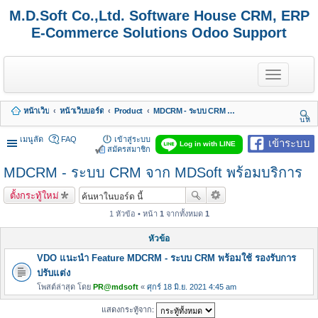
M.D.Soft Co.,Ltd. Software House CRM, ERP
E-Commerce Solutions Odoo Support
T
o
g
g
หน้าเว็บ
หน้าเว็บบอร์ด
Product
MDCRM - ระบบ CRM จาก MDSoft พร้อมบริการ
l
นห
e
า
n
เมนูลัด
FAQ
เข้าสู่ระบบ
เข้าระบบ
Log in with LINE
a
สมัครสมาชิก
v
MDCRM - ระบบ CRM จาก MDSoft พร้อมบริการ
i
g
a
ตั้งกระทู้ใหม่
t
i
1 หัวข้อ • หน้า
1
จากทั้งหมด
1
o
n
หัวข้อ
VDO แนะนำ Feature MDCRM - ระบบ CRM พร้อมใช้ รองรับการ
ปรับแต่ง
โพสต์ล่าสุด โดย
PR@mdsoft
«
ศุกร์ 18 มิ.ย. 2021 4:45 am
แสดงกระทู้จาก: