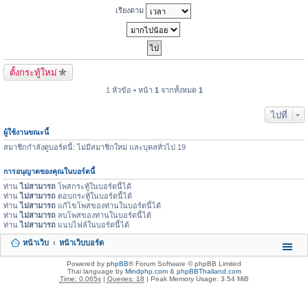
เรียงตาม
ตั้งกระทู้ใหม่
1 หัวข้อ • หน้า
1
จากทั้งหมด
1
ไปที่
ผู้ใช้งานขณะนี้
สมาชิกกำลังดูบอร์ดนี้: ไม่มีสมาชิกใหม่ และบุคลทั่วไป 19
การอนุญาตของคุณในบอร์ดนี้
ท่าน
ไม่สามารถ
โพสกระทู้ในบอร์ดนี้ได้
ท่าน
ไม่สามารถ
ตอบกระทู้ในบอร์ดนี้ได้
ท่าน
ไม่สามารถ
แก้ไขโพสของท่านในบอร์ดนี้ได้
ท่าน
ไม่สามารถ
ลบโพสของท่านในบอร์ดนี้ได้
ท่าน
ไม่สามารถ
แนบไฟล์ในบอร์ดนี้ได้
หน้าเว็บ
หน้าเว็บบอร์ด
Powered by
phpBB
® Forum Software © phpBB Limited
Thai language by
Mindphp.com
&
phpBBThailand.com
Time: 0.065s
|
Queries: 18
| Peak Memory Usage: 3.54 MiB