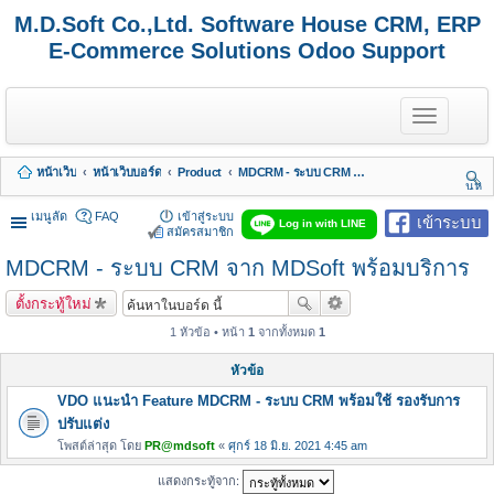
M.D.Soft Co.,Ltd. Software House CRM, ERP
E-Commerce Solutions Odoo Support
T
o
g
g
หน้าเว็บ
หน้าเว็บบอร์ด
Product
MDCRM - ระบบ CRM จาก MDSoft พร้อมบริการ
l
นห
e
า
n
เมนูลัด
FAQ
เข้าสู่ระบบ
เข้าระบบ
Log in with LINE
a
สมัครสมาชิก
v
MDCRM - ระบบ CRM จาก MDSoft พร้อมบริการ
i
g
a
ตั้งกระทู้ใหม่
t
i
1 หัวข้อ • หน้า
1
จากทั้งหมด
1
o
n
หัวข้อ
VDO แนะนำ Feature MDCRM - ระบบ CRM พร้อมใช้ รองรับการ
ปรับแต่ง
โพสต์ล่าสุด โดย
PR@mdsoft
«
ศุกร์ 18 มิ.ย. 2021 4:45 am
แสดงกระทู้จาก: