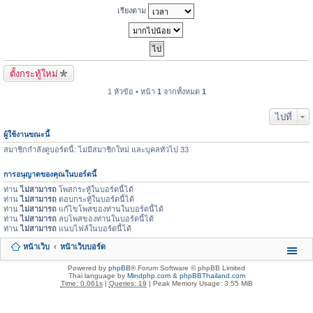
เรียงตาม
ตั้งกระทู้ใหม่
1 หัวข้อ • หน้า
1
จากทั้งหมด
1
ไปที่
ผู้ใช้งานขณะนี้
สมาชิกกำลังดูบอร์ดนี้: ไม่มีสมาชิกใหม่ และบุคลทั่วไป 33
การอนุญาตของคุณในบอร์ดนี้
ท่าน
ไม่สามารถ
โพสกระทู้ในบอร์ดนี้ได้
ท่าน
ไม่สามารถ
ตอบกระทู้ในบอร์ดนี้ได้
ท่าน
ไม่สามารถ
แก้ไขโพสของท่านในบอร์ดนี้ได้
ท่าน
ไม่สามารถ
ลบโพสของท่านในบอร์ดนี้ได้
ท่าน
ไม่สามารถ
แนบไฟล์ในบอร์ดนี้ได้
หน้าเว็บ
หน้าเว็บบอร์ด
Powered by
phpBB
® Forum Software © phpBB Limited
Thai language by
Mindphp.com
&
phpBBThailand.com
Time: 0.061s
|
Queries: 19
| Peak Memory Usage: 3.55 MiB