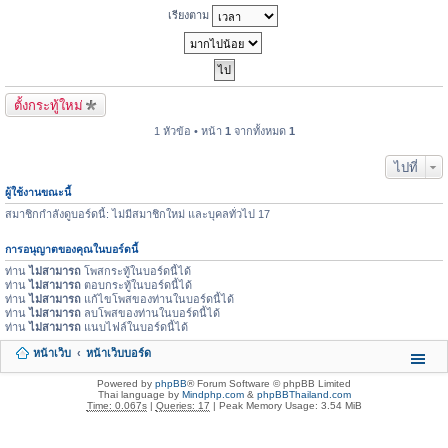
เรียงตาม
ตั้งกระทู้ใหม่
1 หัวข้อ • หน้า
1
จากทั้งหมด
1
ไปที่
ผู้ใช้งานขณะนี้
สมาชิกกำลังดูบอร์ดนี้: ไม่มีสมาชิกใหม่ และบุคลทั่วไป 17
การอนุญาตของคุณในบอร์ดนี้
ท่าน
ไม่สามารถ
โพสกระทู้ในบอร์ดนี้ได้
ท่าน
ไม่สามารถ
ตอบกระทู้ในบอร์ดนี้ได้
ท่าน
ไม่สามารถ
แก้ไขโพสของท่านในบอร์ดนี้ได้
ท่าน
ไม่สามารถ
ลบโพสของท่านในบอร์ดนี้ได้
ท่าน
ไม่สามารถ
แนบไฟล์ในบอร์ดนี้ได้
หน้าเว็บ
หน้าเว็บบอร์ด
Powered by
phpBB
® Forum Software © phpBB Limited
Thai language by
Mindphp.com
&
phpBBThailand.com
Time: 0.067s
|
Queries: 17
| Peak Memory Usage: 3.54 MiB