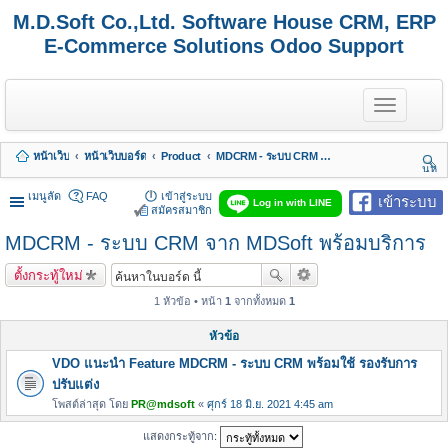
M.D.Soft Co.,Ltd. Software House CRM, ERP
E-Commerce Solutions Odoo Support
T
o
g
g
หน้าเว็บ
หน้าเว็บบอร์ด
Product
MDCRM - ระบบ CRM จาก MDSoft พร้อมบริการ
l
นห
e
า
n
เมนูลัด
FAQ
เข้าสู่ระบบ
เข้าระบบ
Log in with LINE
a
สมัครสมาชิก
v
MDCRM - ระบบ CRM จาก MDSoft พร้อมบริการ
i
g
a
ตั้งกระทู้ใหม่
t
i
1 หัวข้อ • หน้า
1
จากทั้งหมด
1
o
n
หัวข้อ
VDO แนะนำ Feature MDCRM - ระบบ CRM พร้อมใช้ รองรับการ
ปรับแต่ง
โพสต์ล่าสุด โดย
PR@mdsoft
«
ศุกร์ 18 มิ.ย. 2021 4:45 am
แสดงกระทู้จาก: