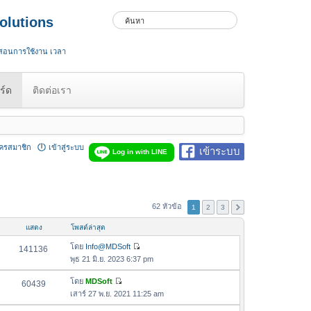
olutions
 สอนการใช้งาน เวลา
ร์ด
ติดต่อเรา
ัครสมาชิก
เข้าสู่ระบบ
เข้าระบบ
Log in with LINE
62 หัวข้อ
1
2
3
แสดง
โพสต์ล่าสุด
โดย
Info@MDSoft
141136
ดู
พุธ 21 มิ.ย. 2023 6:37 pm
ข้
อ
โดย
MDSoft
60439
ดู
ค
เสาร์ 27 พ.ย. 2021 11:25 am
ข้
ว