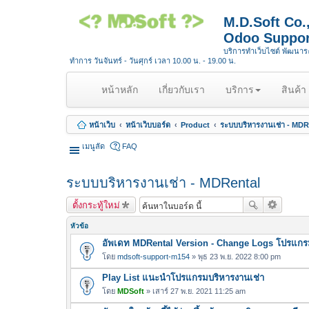
M.D.Soft Co
Odoo Suppor
บริการทำเว็บไซต์ พัฒนา
ทำการ วันจันทร์ - วันศุกร์ เวลา 10.00 น. - 19.00 น.
(
หน้าหลัก
เกี่ยวกับเรา
บริการ
สินค้า
c
u
หน้าเว็บ
หน้าเว็บบอร์ด
Product
ระบบบริหารงานเช่า - MDR
r
r
เมนูลัด
FAQ
e
n
ระบบบริหารงานเช่า - MDRental
t
)
ตั้งกระทู้ใหม่
หัวข้อ
อัพเดท MDRental Version - Change Logs โปรแกร
โดย
mdsoft-support-m154
» พุธ 23 พ.ย. 2022 8:00 pm
Play List แนะนำโปรแกรมบริหารงานเช่า
โดย
MDSoft
» เสาร์ 27 พ.ย. 2021 11:25 am