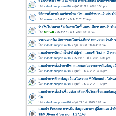
จัดการใบแจ้งหนี้ได้ง่ายขึ้น ด้วยระบบติดตามการเรีย
โดย
mdsoft-support-m207
» ศุกร์ 05 มิ.ย. 2026 6:58 pm
วิธีการตั้งค่ามิเตอร์ค่าน้ำค่าไฟแบบมีจำนวนเงินขั้น
โดย
narisara
» อังคาร 12 พ.ค. 2026 2:54 pm
รับเงินไม่พลาด ปิดบิลง่ายในขั้นตอนเดียว! สอนรับช
โดย
MDSoft
» อังคาร 12 พ.ค. 2026 10:56 am
รวมหลายบิล จัดการจบในครั้งเดียว! สอนการสร้างใบว
โดย
mdsoft-support-m207
» พุธ 06 พ.ค. 2026 4:53 pm
แนะนำการคิดค่าน้ำค่าไฟผู้เช่า แบบเข้าใจง่าย ด้วย
โดย
mdsoft-support-m207
» อังคาร 10 มี.ค. 2026 6:31 pm
แนะนำการตั้งค่าภาษีขายแยกแต่ละรายการในข้อมูลล็อ
โดย
mdsoft-support-m207
» ศุกร์ 19 ธ.ค. 2025 3:16 pm
แนะนำการย้ายข้อมูลล็อคในระบบ MDRental - โปรแ
โดย
mdsoft-support-m207
» ศุกร์ 12 ธ.ค. 2025 1:12 pm
แนะนำการตั้งค่าเชื่อมต่อเครื่องปริ้นใบเสร็จแบบย่อบล
นัด
โดย
mdsoft-support-m207
» พุธ 03 ธ.ค. 2025 5:28 pm
แนะนำ Feature การเพิ่มข้อมูลหมวดหมู่ล็อคและค่า
ขอMDRenral Version 1.27.149