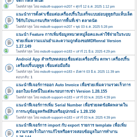
จัดการตลาดนัด
โพสต์ล่าสุด โดย
mdsoft-support-m207
«
ศุกร์ 12 ธ.ค. 2025 1:12 pm
แนะนำการตั้งค่าเชื่อมต่อเครื่องปริ้นใบเสร็จแบบย่อบลูทูธกับแท็บเล็ต
ใช้กับโปรแกรมบริหารจัดการพื้นที่เช่า ตลาดนัด
โพสต์ล่าสุด โดย
mdsoft-support-m207
«
พุธ 03 ธ.ค. 2025 5:28 pm
แนะนำ Feature การเพิ่มข้อมูลหมวดหมู่ล็อคและค่าใช้จ่ายในระบบ
ช่วยเพิ่มความแม่นยำและความถูกต้องขอMDRenral Version
1.27.149
โพสต์ล่าสุด โดย
mdsoft-support-m183
«
เสาร์ 21 มิ.ย. 2025 4:29 pm
Android App สำหรับทดสอบเชื่อมต่อเครื่องปริ้น ตกพา เครื่องปริ้น
เครื่องปริ้นบลูทูธ เชื่อมต่อมือถือ
โพสต์ล่าสุด โดย
mdsoft-support-m183
«
อังคาร 03 มิ.ย. 2025 11:39 am
ตอบกลับ:
1
แนะนำฟีเจอร์การออก Auto Invoice เพื่อช่วยเพิ่มความรวดเร็วการ
ออกใบแจ้งหนี้ในแต่ละรอบการเช่า Version 1.28.155
โพสต์ล่าสุด โดย
mdsoft-support-m183
«
เสาร์ 03 พ.ค. 2025 4:39 pm
แนะนำฟีเจอร์การเพิ่ม Serial Number เพื่อช่วยลดข้อผิดพลาดใน
การระบุข้อมูลทรัพย์สินหรืออุปกรณ์ v 1.28.150
โพสต์ล่าสุด โดย
mdsoft-support-m183
«
เสาร์ 03 พ.ค. 2025 4:39 pm
แนะนำฟีเจอร์การ import กับ export รายการ template เพื่อเพิ่ม
ความรวดเร็วในการแก้ไขหรือตรวจสอบข้อมูลในการทำงาน