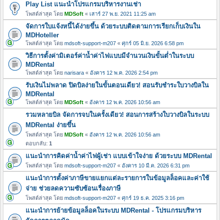
Play List แนะนำโปรแกรมบริหารงานเช่า
โพสต์ล่าสุด โดย
MDSoft
«
เสาร์ 27 พ.ย. 2021 11:25 am
จัดการใบแจ้งหนี้ได้ง่ายขึ้น ด้วยระบบติดตามการเรียกเก็บเงินใน
MDHoteller
โพสต์ล่าสุด โดย
mdsoft-support-m207
«
ศุกร์ 05 มิ.ย. 2026 6:58 pm
วิธีการตั้งค่ามิเตอร์ค่าน้ำค่าไฟแบบมีจำนวนเงินขั้นต่ำในระบบ
MDRental
โพสต์ล่าสุด โดย
narisara
«
อังคาร 12 พ.ค. 2026 2:54 pm
รับเงินไม่พลาด ปิดบิลง่ายในขั้นตอนเดียว! สอนรับชำระใบวางบิลใน
MDRental
โพสต์ล่าสุด โดย
MDSoft
«
อังคาร 12 พ.ค. 2026 10:56 am
รวมหลายบิล จัดการจบในครั้งเดียว! สอนการสร้างใบวางบิลในระบบ
MDRental ง่ายขึ้น
โพสต์ล่าสุด โดย
MDSoft
«
อังคาร 12 พ.ค. 2026 10:56 am
ตอบกลับ:
1
แนะนำการคิดค่าน้ำค่าไฟผู้เช่า แบบเข้าใจง่าย ด้วยระบบ MDRental
โพสต์ล่าสุด โดย
mdsoft-support-m207
«
อังคาร 10 มี.ค. 2026 6:31 pm
แนะนำการตั้งค่าภาษีขายแยกแต่ละรายการในข้อมูลล็อคและค่าใช้
จ่าย ช่วยลดความซับซ้อนเรื่องภาษี
โพสต์ล่าสุด โดย
mdsoft-support-m207
«
ศุกร์ 19 ธ.ค. 2025 3:16 pm
แนะนำการย้ายข้อมูลล็อคในระบบ MDRental - โปรแกรมบริหาร