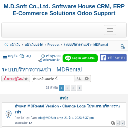
M.D.Soft Co.,Ltd. Software House CRM, ERP
E-Commerce Solutions Odoo Support
T
o
g
g
หน้าเว็บ
หน้าเว็บบอร์ด
Product
ระบบบริหารงานเช่า - MDRental
l
นห
e
า
n
เมนูลัด
FAQ
เข้าสู่ระบบ
เข้าระบบ
Log in with LINE
a
สมัครสมาชิก
v
ระบบบริหารงานเช่า - MDRental
i
g
a
ตั้งกระทู้ใหม่
t
i
62 หัวข้อ
1
2
3
o
n
หัวข้อ
อัพเดท MDRental Version - Change Logs โปรแกรมบริหารงาน
เช่า
โพสต์ล่าสุด โดย
Info@MDSoft
«
พุธ 21 มิ.ย. 2023 6:37 pm
ตอบกลับ:
12
1
2