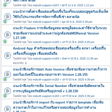
จัดการตลาดนัด
โพสต์ล่าสุด โดย
mdsoft-support-m207
«
ศุกร์ 12 ธ.ค. 2025 1:12 pm
แนะนำการตั้งค่าเชื่อมต่อเครื่องปริ้นใบเสร็จแบบย่อบลูทูธกับแท็บเล็ต
ใช้กับโปรแกรมบริหารจัดการพื้นที่เช่า ตลาดนัด
โพสต์ล่าสุด โดย
mdsoft-support-m207
«
พุธ 03 ธ.ค. 2025 5:28 pm
แนะนำ Feature การเพิ่มข้อมูลหมวดหมู่ล็อคและค่าใช้จ่ายในระบบ
ช่วยเพิ่มความแม่นยำและความถูกต้องขอMDRenral Version
1.27.149
โพสต์ล่าสุด โดย
mdsoft-support-m183
«
เสาร์ 21 มิ.ย. 2025 4:29 pm
Android App สำหรับทดสอบเชื่อมต่อเครื่องปริ้น ตกพา เครื่องปริ้น
เครื่องปริ้นบลูทูธ เชื่อมต่อมือถือ
โพสต์ล่าสุด โดย
mdsoft-support-m183
«
อังคาร 03 มิ.ย. 2025 11:39 am
ตอบกลับ:
1
แนะนำฟีเจอร์การออก Auto Invoice เพื่อช่วยเพิ่มความรวดเร็วการ
ออกใบแจ้งหนี้ในแต่ละรอบการเช่า Version 1.28.155
โพสต์ล่าสุด โดย
mdsoft-support-m183
«
เสาร์ 03 พ.ค. 2025 4:39 pm
แนะนำฟีเจอร์การเพิ่ม Serial Number เพื่อช่วยลดข้อผิดพลาดใน
การระบุข้อมูลทรัพย์สินหรืออุปกรณ์ v 1.28.150
โพสต์ล่าสุด โดย
mdsoft-support-m183
«
เสาร์ 03 พ.ค. 2025 4:39 pm
แนะนำฟีเจอร์การ import กับ export รายการ template เพื่อเพิ่ม
ความรวดเร็วในการแก้ไขหรือตรวจสอบข้อมูลในการทำงาน