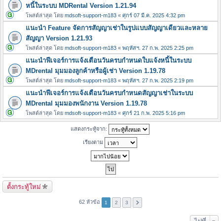
หนี้ในระบบ MDRental Version 1.21.94
โพสต์ล่าสุด โดย
mdsoft-support-m183
«
ศุกร์ 07 มี.ค. 2025 4:32 pm
แนะนำ Feature จัดการสัญญาเช่าในรูปแบบสัญญาเดียวและหลาย
สัญญา Version 1.21.93
โพสต์ล่าสุด โดย
mdsoft-support-m183
«
พฤหัสฯ. 27 ก.พ. 2025 2:25 pm
แนะนำฟีเจอร์การแจ้งเตือนวันครบกำหนดใบแจ้งหนี้ในระบบ
MDrental มุมมองลูกค้าหรือผู้เช่า Version 1.19.78
โพสต์ล่าสุด โดย
mdsoft-support-m183
«
พฤหัสฯ. 27 ก.พ. 2025 2:19 pm
แนะนำฟีเจอร์การแจ้งเตือนวันครบกำหนดสัญญาเช่าในระบบ
MDrental มุมมองพนักงาน Version 1.19.78
โพสต์ล่าสุด โดย
mdsoft-support-m183
«
ศุกร์ 21 ก.พ. 2025 5:16 pm
แสดงกระทู้จาก:
เรียงตาม
ตั้งกระทู้ใหม่
62 หัวข้อ
1
2
3