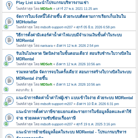
Play List แนะนำโปรแกรมบริหารงานเช่า
โพสต์ล่าสุด โดย
MDSoft
«
เสาร์ 27 พ.ย. 2021 11:25 am
จัดการใบแจ้งหนี้ได้ง่ายขึ้น ด้วยระบบติดตามการเรียกเก็บเงินใน
MDHoteller
โพสต์ล่าสุด โดย
mdsoft-support-m207
«
ศุกร์ 05 มิ.ย. 2026 6:58 pm
วิธีการตั้งค่ามิเตอร์ค่าน้ำค่าไฟแบบมีจำนวนเงินขั้นต่ำในระบบ
MDRental
โพสต์ล่าสุด โดย
narisara
«
อังคาร 12 พ.ค. 2026 2:54 pm
รับเงินไม่พลาด ปิดบิลง่ายในขั้นตอนเดียว! สอนรับชำระใบวางบิลใน
MDRental
โพสต์ล่าสุด โดย
MDSoft
«
อังคาร 12 พ.ค. 2026 10:56 am
รวมหลายบิล จัดการจบในครั้งเดียว! สอนการสร้างใบวางบิลในระบบ
MDRental ง่ายขึ้น
โพสต์ล่าสุด โดย
MDSoft
«
อังคาร 12 พ.ค. 2026 10:56 am
ตอบกลับ:
1
แนะนำการคิดค่าน้ำค่าไฟผู้เช่า แบบเข้าใจง่าย ด้วยระบบ MDRental
โพสต์ล่าสุด โดย
mdsoft-support-m207
«
อังคาร 10 มี.ค. 2026 6:31 pm
แนะนำการตั้งค่าภาษีขายแยกแต่ละรายการในข้อมูลล็อคและค่าใช้
จ่าย ช่วยลดความซับซ้อนเรื่องภาษี
โพสต์ล่าสุด โดย
mdsoft-support-m207
«
ศุกร์ 19 ธ.ค. 2025 3:16 pm
แนะนำการย้ายข้อมูลล็อคในระบบ MDRental - โปรแกรมบริหาร