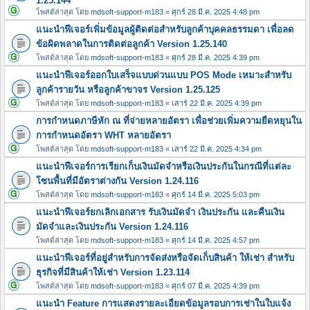
1.25.144
โพสต์ล่าสุด โดย
mdsoft-support-m183
«
ศุกร์ 28 มี.ค. 2025 4:48 pm
แนะนำฟีเจอร์เพิ่มข้อมูลผู้ติดต่อสำหรับลูกค้าบุคคลธรรมดา เพื่อลด
ข้อผิดพลาดในการติดต่อลูกค้า Version 1.25.140
โพสต์ล่าสุด โดย
mdsoft-support-m183
«
ศุกร์ 28 มี.ค. 2025 4:39 pm
แนะนำฟีเจอร์ออกใบเสร็จแบบด่วนแบบ POS Mode เหมาะสำหรับ
ลูกค้ารายวัน หรือลูกค้าขาจร Version 1.25.125
โพสต์ล่าสุด โดย
mdsoft-support-m183
«
เสาร์ 22 มี.ค. 2025 4:39 pm
การกำหนดภาษีหัก ณ ที่จ่ายหลายอัตรา เพื่อช่วยเพิ่มความยืดหยุนใน
การกำหนดอัตรา WHT หลายอัตรา
โพสต์ล่าสุด โดย
mdsoft-support-m183
«
เสาร์ 22 มี.ค. 2025 4:34 pm
แนะนำฟีเจอร์การเรียกเก็บเงินมัดจำหรือเงินประกันในกรณีที่แต่ละ
โซนพื้นที่มีอัตราต่างกัน Version 1.24.116
โพสต์ล่าสุด โดย
mdsoft-support-m183
«
ศุกร์ 14 มี.ค. 2025 5:03 pm
แนะนำฟีเจอร์ยกเลิกเอกสาร รับเงินมัดจำ เงินประกัน และคืนเงิน
มัดจำและเงินประกัน Version 1.24.116
โพสต์ล่าสุด โดย
mdsoft-support-m183
«
ศุกร์ 14 มี.ค. 2025 4:57 pm
แนะนำฟีเจอร์ที่อยู่สำหรับการจัดส่งหรือจัดเก็บสินค้า ให้เช่า สำหรับ
ธุรกิจที่มีสินค้าให้เช่า Version 1.23.114
โพสต์ล่าสุด โดย
mdsoft-support-m183
«
ศุกร์ 07 มี.ค. 2025 4:39 pm
แนะนำ Feature การแสดงรายละเอียดข้อมูลรอบการเช่าในใบแจ้ง