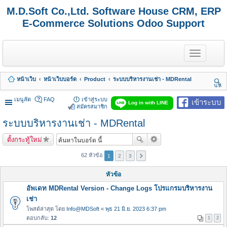
M.D.Soft Co.,Ltd. Software House CRM, ERP
E-Commerce Solutions Odoo Support
T
o
g
g
หน้าเว็บ
หน้าเว็บบอร์ด
Product
ระบบบริหารงานเช่า - MDRental
l
นห
e
า
n
เมนูลัด
FAQ
เข้าสู่ระบบ
เข้าระบบ
Log in with LINE
a
สมัครสมาชิก
v
ระบบบริหารงานเช่า - MDRental
i
g
a
ตั้งกระทู้ใหม่
t
i
62 หัวข้อ
1
2
3
o
n
หัวข้อ
อัพเดท MDRental Version - Change Logs โปรแกรมบริหารงาน
เช่า
โพสต์ล่าสุด โดย
Info@MDSoft
«
พุธ 21 มิ.ย. 2023 6:37 pm
ตอบกลับ:
12
1
2