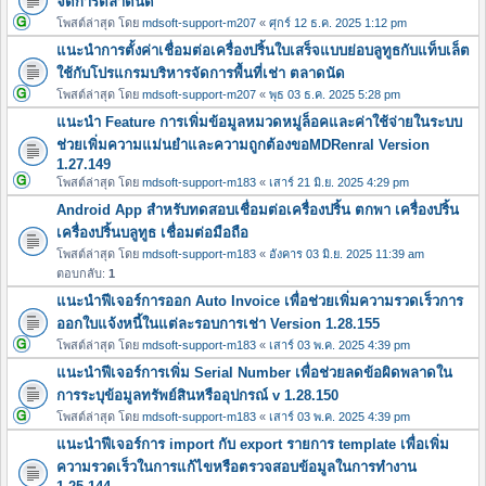
จัดการตลาดนัด
โพสต์ล่าสุด โดย
mdsoft-support-m207
«
ศุกร์ 12 ธ.ค. 2025 1:12 pm
แนะนำการตั้งค่าเชื่อมต่อเครื่องปริ้นใบเสร็จแบบย่อบลูทูธกับแท็บเล็ต
ใช้กับโปรแกรมบริหารจัดการพื้นที่เช่า ตลาดนัด
โพสต์ล่าสุด โดย
mdsoft-support-m207
«
พุธ 03 ธ.ค. 2025 5:28 pm
แนะนำ Feature การเพิ่มข้อมูลหมวดหมู่ล็อคและค่าใช้จ่ายในระบบ
ช่วยเพิ่มความแม่นยำและความถูกต้องขอMDRenral Version
1.27.149
โพสต์ล่าสุด โดย
mdsoft-support-m183
«
เสาร์ 21 มิ.ย. 2025 4:29 pm
Android App สำหรับทดสอบเชื่อมต่อเครื่องปริ้น ตกพา เครื่องปริ้น
เครื่องปริ้นบลูทูธ เชื่อมต่อมือถือ
โพสต์ล่าสุด โดย
mdsoft-support-m183
«
อังคาร 03 มิ.ย. 2025 11:39 am
ตอบกลับ:
1
แนะนำฟีเจอร์การออก Auto Invoice เพื่อช่วยเพิ่มความรวดเร็วการ
ออกใบแจ้งหนี้ในแต่ละรอบการเช่า Version 1.28.155
โพสต์ล่าสุด โดย
mdsoft-support-m183
«
เสาร์ 03 พ.ค. 2025 4:39 pm
แนะนำฟีเจอร์การเพิ่ม Serial Number เพื่อช่วยลดข้อผิดพลาดใน
การระบุข้อมูลทรัพย์สินหรืออุปกรณ์ v 1.28.150
โพสต์ล่าสุด โดย
mdsoft-support-m183
«
เสาร์ 03 พ.ค. 2025 4:39 pm
แนะนำฟีเจอร์การ import กับ export รายการ template เพื่อเพิ่ม
ความรวดเร็วในการแก้ไขหรือตรวจสอบข้อมูลในการทำงาน