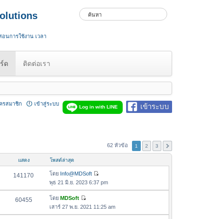
olutions
 สอนการใช้งาน เวลา
ร์ด
ติดต่อเรา
ัครสมาชิก
เข้าสู่ระบบ
เข้าระบบ
Log in with LINE
62 หัวข้อ
1
2
3
แสดง
โพสต์ล่าสุด
โดย
Info@MDSoft
141170
ดู
พุธ 21 มิ.ย. 2023 6:37 pm
ข้
อ
โดย
MDSoft
60455
ดู
ค
เสาร์ 27 พ.ย. 2021 11:25 am
ข้
ว