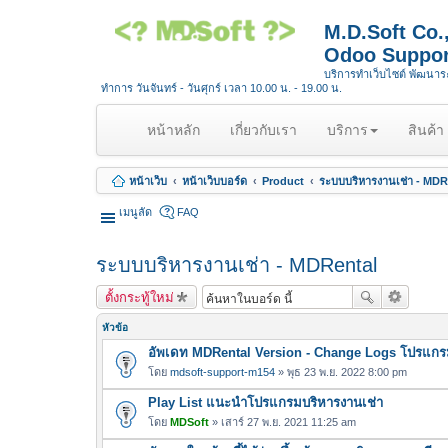
M.D.Soft Co
Odoo Suppor
บริการทำเว็บไซต์ พัฒนา
ทำการ วันจันทร์ - วันศุกร์ เวลา 10.00 น. - 19.00 น.
(
หน้าหลัก
เกี่ยวกับเรา
บริการ
สินค้า
c
u
หน้าเว็บ
หน้าเว็บบอร์ด
Product
ระบบบริหารงานเช่า - MDR
r
r
เมนูลัด
FAQ
e
n
ระบบบริหารงานเช่า - MDRental
t
)
ตั้งกระทู้ใหม่
หัวข้อ
อัพเดท MDRental Version - Change Logs โปรแกร
โดย
mdsoft-support-m154
» พุธ 23 พ.ย. 2022 8:00 pm
Play List แนะนำโปรแกรมบริหารงานเช่า
โดย
MDSoft
» เสาร์ 27 พ.ย. 2021 11:25 am