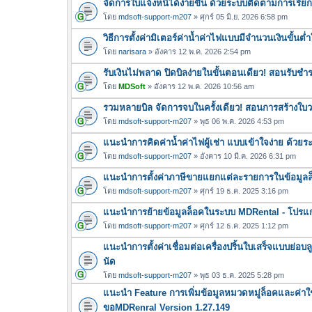
จัดการใบแจ้งหนี้ได้ง่ายขึ้น ด้วยระบบติดตามการเรีย
โดย
mdsoft-support-m207
» ศุกร์ 05 มิ.ย. 2026 6:58 pm
วิธีการตั้งค่ามิเตอร์ค่าน้ำค่าไฟแบบมีจำนวนเงินขั้น
โดย
narisara
» อังคาร 12 พ.ค. 2026 2:54 pm
รับเงินไม่พลาด ปิดบิลง่ายในขั้นตอนเดียว! สอนรับช
โดย
MDSoft
» อังคาร 12 พ.ค. 2026 10:56 am
รวมหลายบิล จัดการจบในครั้งเดียว! สอนการสร้างใบว
โดย
mdsoft-support-m207
» พุธ 06 พ.ค. 2026 4:53 pm
แนะนำการคิดค่าน้ำค่าไฟผู้เช่า แบบเข้าใจง่าย ด้วย
โดย
mdsoft-support-m207
» อังคาร 10 มี.ค. 2026 6:31 pm
แนะนำการตั้งค่าภาษีขายแยกแต่ละรายการในข้อมูลล็อ
โดย
mdsoft-support-m207
» ศุกร์ 19 ธ.ค. 2025 3:16 pm
แนะนำการย้ายข้อมูลล็อคในระบบ MDRental - โปรแ
โดย
mdsoft-support-m207
» ศุกร์ 12 ธ.ค. 2025 1:12 pm
แนะนำการตั้งค่าเชื่อมต่อเครื่องปริ้นใบเสร็จแบบย่อบล
นัด
โดย
mdsoft-support-m207
» พุธ 03 ธ.ค. 2025 5:28 pm
แนะนำ Feature การเพิ่มข้อมูลหมวดหมู่ล็อคและค่า
ขอMDRenral Version 1.27.149