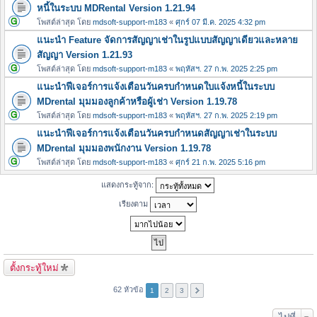
หนี้ในระบบ MDRental Version 1.21.94
โพสต์ล่าสุด โดย
mdsoft-support-m183
«
ศุกร์ 07 มี.ค. 2025 4:32 pm
แนะนำ Feature จัดการสัญญาเช่าในรูปแบบสัญญาเดียวและหลาย
สัญญา Version 1.21.93
โพสต์ล่าสุด โดย
mdsoft-support-m183
«
พฤหัสฯ. 27 ก.พ. 2025 2:25 pm
แนะนำฟีเจอร์การแจ้งเตือนวันครบกำหนดใบแจ้งหนี้ในระบบ
MDrental มุมมองลูกค้าหรือผู้เช่า Version 1.19.78
โพสต์ล่าสุด โดย
mdsoft-support-m183
«
พฤหัสฯ. 27 ก.พ. 2025 2:19 pm
แนะนำฟีเจอร์การแจ้งเตือนวันครบกำหนดสัญญาเช่าในระบบ
MDrental มุมมองพนักงาน Version 1.19.78
โพสต์ล่าสุด โดย
mdsoft-support-m183
«
ศุกร์ 21 ก.พ. 2025 5:16 pm
แสดงกระทู้จาก:
เรียงตาม
ตั้งกระทู้ใหม่
62 หัวข้อ
1
2
3