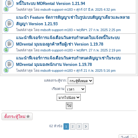
หนี้ในระบบ MDRental Version 1.21.94
โพสต์ล่าสุด โดย
mdsoft-support-m183
«
ศุกร์ 07 มี.ค. 2025 4:32 pm
แนะนำ Feature จัดการสัญญาเช่าในรูปแบบสัญญาเดียวและหลาย
สัญญา Version 1.21.93
โพสต์ล่าสุด โดย
mdsoft-support-m183
«
พฤหัสฯ. 27 ก.พ. 2025 2:25 pm
แนะนำฟีเจอร์การแจ้งเตือนวันครบกำหนดใบแจ้งหนี้ในระบบ
MDrental มุมมองลูกค้าหรือผู้เช่า Version 1.19.78
โพสต์ล่าสุด โดย
mdsoft-support-m183
«
พฤหัสฯ. 27 ก.พ. 2025 2:19 pm
แนะนำฟีเจอร์การแจ้งเตือนวันครบกำหนดสัญญาเช่าในระบบ
MDrental มุมมองพนักงาน Version 1.19.78
โพสต์ล่าสุด โดย
mdsoft-support-m183
«
ศุกร์ 21 ก.พ. 2025 5:16 pm
แสดงกระทู้จาก:
เรียงตาม
ตั้งกระทู้ใหม่
62 หัวข้อ
1
2
3