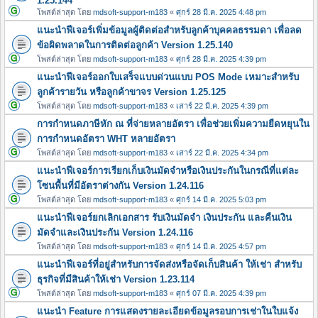
1.25.144
โพสต์ล่าสุด โดย
mdsoft-support-m183
«
ศุกร์ 28 มี.ค. 2025 4:48 pm
แนะนำฟีเจอร์เพิ่มข้อมูลผู้ติดต่อสำหรับลูกค้าบุคคลธรรมดา เพื่อลด
ข้อผิดพลาดในการติดต่อลูกค้า Version 1.25.140
โพสต์ล่าสุด โดย
mdsoft-support-m183
«
ศุกร์ 28 มี.ค. 2025 4:39 pm
แนะนำฟีเจอร์ออกใบเสร็จแบบด่วนแบบ POS Mode เหมาะสำหรับ
ลูกค้ารายวัน หรือลูกค้าขาจร Version 1.25.125
โพสต์ล่าสุด โดย
mdsoft-support-m183
«
เสาร์ 22 มี.ค. 2025 4:39 pm
การกำหนดภาษีหัก ณ ที่จ่ายหลายอัตรา เพื่อช่วยเพิ่มความยืดหยุนใน
การกำหนดอัตรา WHT หลายอัตรา
โพสต์ล่าสุด โดย
mdsoft-support-m183
«
เสาร์ 22 มี.ค. 2025 4:34 pm
แนะนำฟีเจอร์การเรียกเก็บเงินมัดจำหรือเงินประกันในกรณีที่แต่ละ
โซนพื้นที่มีอัตราต่างกัน Version 1.24.116
โพสต์ล่าสุด โดย
mdsoft-support-m183
«
ศุกร์ 14 มี.ค. 2025 5:03 pm
แนะนำฟีเจอร์ยกเลิกเอกสาร รับเงินมัดจำ เงินประกัน และคืนเงิน
มัดจำและเงินประกัน Version 1.24.116
โพสต์ล่าสุด โดย
mdsoft-support-m183
«
ศุกร์ 14 มี.ค. 2025 4:57 pm
แนะนำฟีเจอร์ที่อยู่สำหรับการจัดส่งหรือจัดเก็บสินค้า ให้เช่า สำหรับ
ธุรกิจที่มีสินค้าให้เช่า Version 1.23.114
โพสต์ล่าสุด โดย
mdsoft-support-m183
«
ศุกร์ 07 มี.ค. 2025 4:39 pm
แนะนำ Feature การแสดงรายละเอียดข้อมูลรอบการเช่าในใบแจ้ง