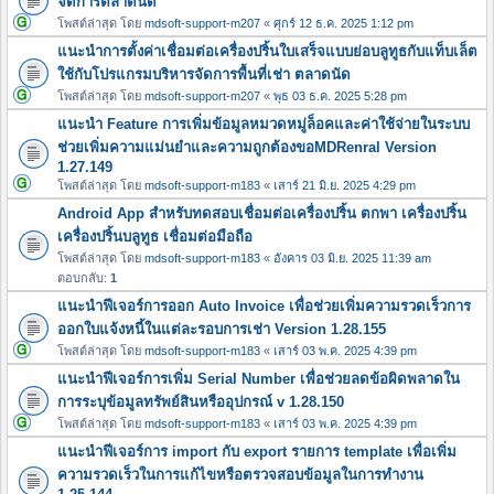
จัดการตลาดนัด
โพสต์ล่าสุด โดย
mdsoft-support-m207
«
ศุกร์ 12 ธ.ค. 2025 1:12 pm
แนะนำการตั้งค่าเชื่อมต่อเครื่องปริ้นใบเสร็จแบบย่อบลูทูธกับแท็บเล็ต
ใช้กับโปรแกรมบริหารจัดการพื้นที่เช่า ตลาดนัด
โพสต์ล่าสุด โดย
mdsoft-support-m207
«
พุธ 03 ธ.ค. 2025 5:28 pm
แนะนำ Feature การเพิ่มข้อมูลหมวดหมู่ล็อคและค่าใช้จ่ายในระบบ
ช่วยเพิ่มความแม่นยำและความถูกต้องขอMDRenral Version
1.27.149
โพสต์ล่าสุด โดย
mdsoft-support-m183
«
เสาร์ 21 มิ.ย. 2025 4:29 pm
Android App สำหรับทดสอบเชื่อมต่อเครื่องปริ้น ตกพา เครื่องปริ้น
เครื่องปริ้นบลูทูธ เชื่อมต่อมือถือ
โพสต์ล่าสุด โดย
mdsoft-support-m183
«
อังคาร 03 มิ.ย. 2025 11:39 am
ตอบกลับ:
1
แนะนำฟีเจอร์การออก Auto Invoice เพื่อช่วยเพิ่มความรวดเร็วการ
ออกใบแจ้งหนี้ในแต่ละรอบการเช่า Version 1.28.155
โพสต์ล่าสุด โดย
mdsoft-support-m183
«
เสาร์ 03 พ.ค. 2025 4:39 pm
แนะนำฟีเจอร์การเพิ่ม Serial Number เพื่อช่วยลดข้อผิดพลาดใน
การระบุข้อมูลทรัพย์สินหรืออุปกรณ์ v 1.28.150
โพสต์ล่าสุด โดย
mdsoft-support-m183
«
เสาร์ 03 พ.ค. 2025 4:39 pm
แนะนำฟีเจอร์การ import กับ export รายการ template เพื่อเพิ่ม
ความรวดเร็วในการแก้ไขหรือตรวจสอบข้อมูลในการทำงาน