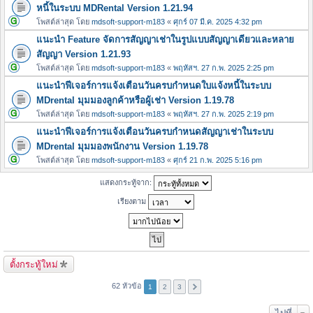
หนี้ในระบบ MDRental Version 1.21.94
โพสต์ล่าสุด โดย
mdsoft-support-m183
«
ศุกร์ 07 มี.ค. 2025 4:32 pm
แนะนำ Feature จัดการสัญญาเช่าในรูปแบบสัญญาเดียวและหลาย
สัญญา Version 1.21.93
โพสต์ล่าสุด โดย
mdsoft-support-m183
«
พฤหัสฯ. 27 ก.พ. 2025 2:25 pm
แนะนำฟีเจอร์การแจ้งเตือนวันครบกำหนดใบแจ้งหนี้ในระบบ
MDrental มุมมองลูกค้าหรือผู้เช่า Version 1.19.78
โพสต์ล่าสุด โดย
mdsoft-support-m183
«
พฤหัสฯ. 27 ก.พ. 2025 2:19 pm
แนะนำฟีเจอร์การแจ้งเตือนวันครบกำหนดสัญญาเช่าในระบบ
MDrental มุมมองพนักงาน Version 1.19.78
โพสต์ล่าสุด โดย
mdsoft-support-m183
«
ศุกร์ 21 ก.พ. 2025 5:16 pm
แสดงกระทู้จาก:
เรียงตาม
ตั้งกระทู้ใหม่
62 หัวข้อ
1
2
3