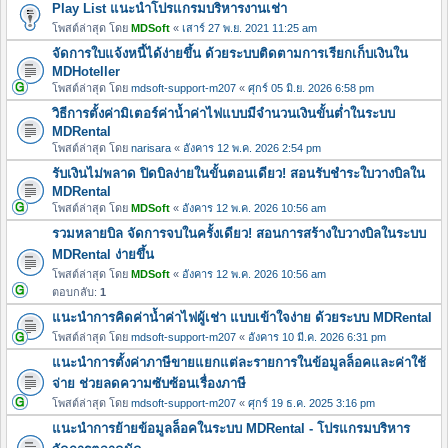
Play List แนะนำโปรแกรมบริหารงานเช่า
โพสต์ล่าสุด โดย
MDSoft
«
เสาร์ 27 พ.ย. 2021 11:25 am
จัดการใบแจ้งหนี้ได้ง่ายขึ้น ด้วยระบบติดตามการเรียกเก็บเงินใน
MDHoteller
โพสต์ล่าสุด โดย
mdsoft-support-m207
«
ศุกร์ 05 มิ.ย. 2026 6:58 pm
วิธีการตั้งค่ามิเตอร์ค่าน้ำค่าไฟแบบมีจำนวนเงินขั้นต่ำในระบบ
MDRental
โพสต์ล่าสุด โดย
narisara
«
อังคาร 12 พ.ค. 2026 2:54 pm
รับเงินไม่พลาด ปิดบิลง่ายในขั้นตอนเดียว! สอนรับชำระใบวางบิลใน
MDRental
โพสต์ล่าสุด โดย
MDSoft
«
อังคาร 12 พ.ค. 2026 10:56 am
รวมหลายบิล จัดการจบในครั้งเดียว! สอนการสร้างใบวางบิลในระบบ
MDRental ง่ายขึ้น
โพสต์ล่าสุด โดย
MDSoft
«
อังคาร 12 พ.ค. 2026 10:56 am
ตอบกลับ:
1
แนะนำการคิดค่าน้ำค่าไฟผู้เช่า แบบเข้าใจง่าย ด้วยระบบ MDRental
โพสต์ล่าสุด โดย
mdsoft-support-m207
«
อังคาร 10 มี.ค. 2026 6:31 pm
แนะนำการตั้งค่าภาษีขายแยกแต่ละรายการในข้อมูลล็อคและค่าใช้
จ่าย ช่วยลดความซับซ้อนเรื่องภาษี
โพสต์ล่าสุด โดย
mdsoft-support-m207
«
ศุกร์ 19 ธ.ค. 2025 3:16 pm
แนะนำการย้ายข้อมูลล็อคในระบบ MDRental - โปรแกรมบริหาร