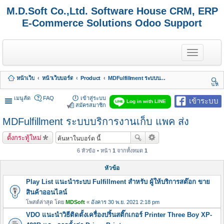
M.D.Soft Co.,Ltd. Software House CRM, ERP
E-Commerce Solutions Odoo Support
T
o
g
g
หน้าเว็บ
หน้าเว็บบอร์ด
Product
MDFulfillment ระบบบริการงานเก็บ แพค ส่ง
l
นห
e
า
n
เมนูลัด
FAQ
เข้าสู่ระบบ
เข้าระบบ
Log in with LINE
a
สมัครสมาชิก
v
MDFulfillment ระบบบริการงานเก็บ แพค ส่ง
i
g
a
ตั้งกระทู้ใหม่
t
i
6 หัวข้อ • หน้า
1
จากทั้งหมด
1
o
n
หัวข้อ
Play List แนะนำระบบ Fulfillment สำหรับ ผู้ให้บริการสต๊อก ขาย
สินค้าออนไลน์
โพสต์ล่าสุด โดย
MDSoft
«
อังคาร 30 พ.ย. 2021 2:18 pm
VDO แนะนำวิธีติดตั้งเครื่องปริ้นสติ๊กเกอร์ Printer Three Boy XP-