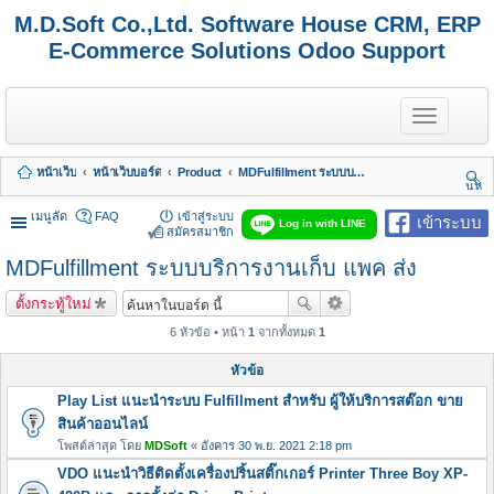
M.D.Soft Co.,Ltd. Software House CRM, ERP
E-Commerce Solutions Odoo Support
T
o
g
g
หน้าเว็บ
หน้าเว็บบอร์ด
Product
MDFulfillment ระบบบริการงานเก็บ แพค ส่ง
l
นห
e
า
n
เมนูลัด
FAQ
เข้าสู่ระบบ
เข้าระบบ
Log in with LINE
a
สมัครสมาชิก
v
MDFulfillment ระบบบริการงานเก็บ แพค ส่ง
i
g
a
ตั้งกระทู้ใหม่
t
i
6 หัวข้อ • หน้า
1
จากทั้งหมด
1
o
n
หัวข้อ
Play List แนะนำระบบ Fulfillment สำหรับ ผู้ให้บริการสต๊อก ขาย
สินค้าออนไลน์
โพสต์ล่าสุด โดย
MDSoft
«
อังคาร 30 พ.ย. 2021 2:18 pm
VDO แนะนำวิธีติดตั้งเครื่องปริ้นสติ๊กเกอร์ Printer Three Boy XP-