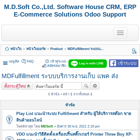
M.D.Soft Co.,Ltd. Software House CRM, ERP
E-Commerce Solutions Odoo Support
T
o
g
g
หน้าเว็บ
หน้าเว็บบอร์ด
Product
MDFulfillment ระบบบริการงานเก็บ แพค ส่ง
l
นห
e
า
n
เมนูลัด
FAQ
เข้าสู่ระบบ
เข้าระบบ
Log in with LINE
a
สมัครสมาชิก
v
MDFulfillment ระบบบริการงานเก็บ แพค ส่ง
i
g
a
ตั้งกระทู้ใหม่
t
i
6 หัวข้อ • หน้า
1
จากทั้งหมด
1
o
n
หัวข้อ
Play List แนะนำระบบ Fulfillment สำหรับ ผู้ให้บริการสต๊อก ขาย
สินค้าออนไลน์
โพสต์ล่าสุด โดย
MDSoft
«
อังคาร 30 พ.ย. 2021 2:18 pm
VDO แนะนำวิธีติดตั้งเครื่องปริ้นสติ๊กเกอร์ Printer Three Boy XP-