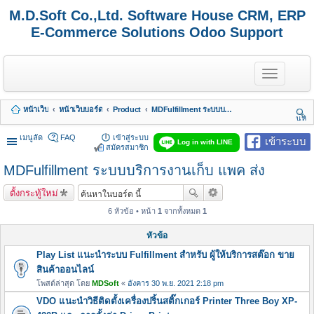
M.D.Soft Co.,Ltd. Software House CRM, ERP
E-Commerce Solutions Odoo Support
T
o
g
g
หน้าเว็บ
หน้าเว็บบอร์ด
Product
MDFulfillment ระบบบริการงานเก็บ แพค ส่ง
l
นห
e
า
n
เมนูลัด
FAQ
เข้าสู่ระบบ
เข้าระบบ
Log in with LINE
a
สมัครสมาชิก
v
MDFulfillment ระบบบริการงานเก็บ แพค ส่ง
i
g
a
ตั้งกระทู้ใหม่
t
i
6 หัวข้อ • หน้า
1
จากทั้งหมด
1
o
n
หัวข้อ
Play List แนะนำระบบ Fulfillment สำหรับ ผู้ให้บริการสต๊อก ขาย
สินค้าออนไลน์
โพสต์ล่าสุด โดย
MDSoft
«
อังคาร 30 พ.ย. 2021 2:18 pm
VDO แนะนำวิธีติดตั้งเครื่องปริ้นสติ๊กเกอร์ Printer Three Boy XP-