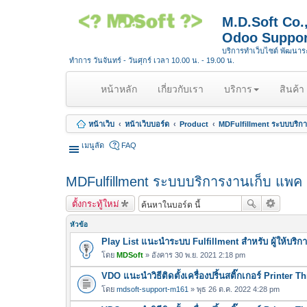
M.D.Soft Co
Odoo Suppor
บริการทำเว็บไซต์ พัฒนา
ทำการ วันจันทร์ - วันศุกร์ เวลา 10.00 น. - 19.00 น.
(
หน้าหลัก
เกี่ยวกับเรา
บริการ
สินค้า
c
u
หน้าเว็บ
หน้าเว็บบอร์ด
Product
MDFulfillment ระบบบริกา
r
r
เมนูลัด
FAQ
e
n
MDFulfillment ระบบบริการงานเก็บ แพค 
t
)
ตั้งกระทู้ใหม่
หัวข้อ
Play List แนะนำระบบ Fulfillment สำหรับ ผู้ให้บริ
โดย
MDSoft
» อังคาร 30 พ.ย. 2021 2:18 pm
VDO แนะนำวิธีติดตั้งเครื่องปริ้นสติ๊กเกอร์ Printer 
โดย
mdsoft-support-m161
» พุธ 26 ต.ค. 2022 4:28 pm