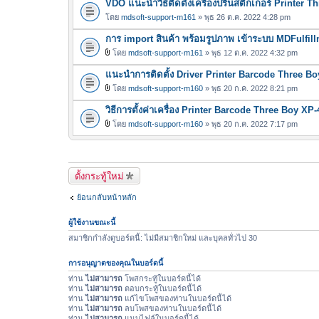
VDO แนะนำวิธีติดตั้งเครื่องปริ้นสติ๊กเกอร์ Printer 
โดย
mdsoft-support-m161
» พุธ 26 ต.ค. 2022 4:28 pm
การ import สินค้า พร้อมรูปภาพ เข้าระบบ MDFulfil
โดย
mdsoft-support-m161
» พุธ 12 ต.ค. 2022 4:32 pm
ไ
แนะนำการติดตั้ง Driver Printer Barcode Three Bo
ฟ
ล์
โดย
mdsoft-support-m160
» พุธ 20 ก.ค. 2022 8:21 pm
ไ
แ
วิธีการตั้งค่าเครื่อง Printer Barcode Three Boy XP
ฟ
น
ล์
โดย
mdsoft-support-m160
» พุธ 20 ก.ค. 2022 7:17 pm
บ
ไ
แ
ฟ
น
ล์
บ
แ
ตั้งกระทู้ใหม่
น
ย้อนกลับหน้าหลัก
บ
ผู้ใช้งานขณะนี้
สมาชิกกำลังดูบอร์ดนี้: ไม่มีสมาชิกใหม่ และบุคลทั่วไป 30
การอนุญาตของคุณในบอร์ดนี้
ท่าน
ไม่สามารถ
โพสกระทู้ในบอร์ดนี้ได้
ท่าน
ไม่สามารถ
ตอบกระทู้ในบอร์ดนี้ได้
ท่าน
ไม่สามารถ
แก้ไขโพสของท่านในบอร์ดนี้ได้
ท่าน
ไม่สามารถ
ลบโพสของท่านในบอร์ดนี้ได้
ท่าน
ไม่สามารถ
แนบไฟล์ในบอร์ดนี้ได้