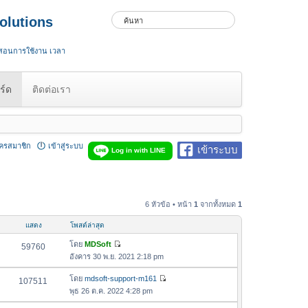
olutions
 สอนการใช้งาน เวลา
ร์ด
ติดต่อเรา
ัครสมาชิก
เข้าสู่ระบบ
เข้าระบบ
Log in with LINE
6 หัวข้อ • หน้า
1
จากทั้งหมด
1
แสดง
โพสต์ล่าสุด
โดย
MDSoft
59760
ดู
อังคาร 30 พ.ย. 2021 2:18 pm
ข้
อ
โดย
mdsoft-support-m161
107511
ดู
ค
พุธ 26 ต.ค. 2022 4:28 pm
ข้
ว