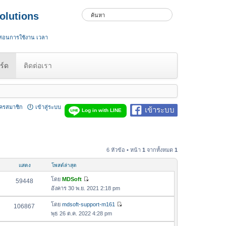
olutions
 สอนการใช้งาน เวลา
ร์ด
ติดต่อเรา
ัครสมาชิก
เข้าสู่ระบบ
เข้าระบบ
Log in with LINE
6 หัวข้อ • หน้า
1
จากทั้งหมด
1
แสดง
โพสต์ล่าสุด
โดย
MDSoft
59448
ดู
อังคาร 30 พ.ย. 2021 2:18 pm
ข้
อ
โดย
mdsoft-support-m161
106867
ดู
ค
พุธ 26 ต.ค. 2022 4:28 pm
ข้
ว