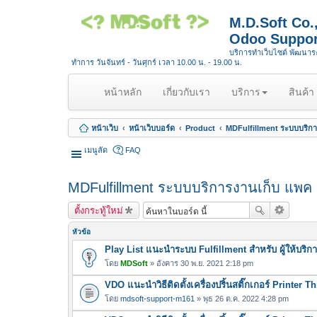
M.D.Soft Co
Odoo Suppor
บริการทำเว็บไซต์ พัฒนา
ทำการ วันจันทร์ - วันศุกร์ เวลา 10.00 น. - 19.00 น.
(
หน้าหลัก
เกี่ยวกับเรา
บริการ
สินค้า
c
u
หน้าเว็บ
หน้าเว็บบอร์ด
Product
MDFulfillment ระบบบริกา
r
r
เมนูลัด
FAQ
e
n
MDFulfillment ระบบบริการงานเก็บ แพค 
t
)
ตั้งกระทู้ใหม่
หัวข้อ
Play List แนะนำระบบ Fulfillment สำหรับ ผู้ให้บริ
โดย
MDSoft
» อังคาร 30 พ.ย. 2021 2:18 pm
VDO แนะนำวิธีติดตั้งเครื่องปริ้นสติ๊กเกอร์ Printer 
โดย
mdsoft-support-m161
» พุธ 26 ต.ค. 2022 4:28 pm