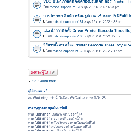
VDO แนะนำวิธีติดตั้งเครื่องปริ้นสติ๊กเกอร์ Printer 
โดย
mdsoft-support-m161
» พุธ 26 ต.ค. 2022 4:28 pm
การ import สินค้า พร้อมรูปภาพ เข้าระบบ MDFulfil
โดย
mdsoft-support-m161
» พุธ 12 ต.ค. 2022 4:32 pm
ไ
แนะนำการติดตั้ง Driver Printer Barcode Three Bo
ฟ
ล์
โดย
mdsoft-support-m160
» พุธ 20 ก.ค. 2022 8:21 pm
ไ
แ
วิธีการตั้งค่าเครื่อง Printer Barcode Three Boy XP
ฟ
น
ล์
โดย
mdsoft-support-m160
» พุธ 20 ก.ค. 2022 7:17 pm
บ
ไ
แ
ฟ
น
ล์
บ
แ
ตั้งกระทู้ใหม่
น
ย้อนกลับหน้าหลัก
บ
ผู้ใช้งานขณะนี้
สมาชิกกำลังดูบอร์ดนี้: ไม่มีสมาชิกใหม่ และบุคลทั่วไป 28
การอนุญาตของคุณในบอร์ดนี้
ท่าน
ไม่สามารถ
โพสกระทู้ในบอร์ดนี้ได้
ท่าน
ไม่สามารถ
ตอบกระทู้ในบอร์ดนี้ได้
ท่าน
ไม่สามารถ
แก้ไขโพสของท่านในบอร์ดนี้ได้
ท่าน
ไม่สามารถ
ลบโพสของท่านในบอร์ดนี้ได้
ท่าน
ไม่สามารถ
แนบไฟล์ในบอร์ดนี้ได้