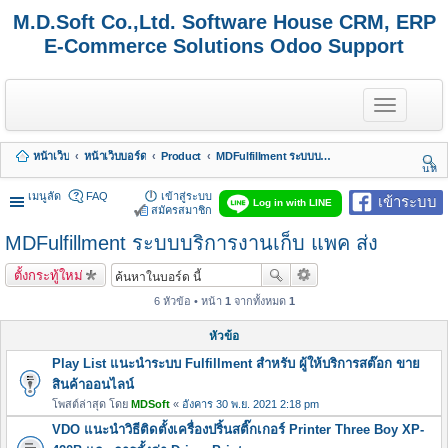
M.D.Soft Co.,Ltd. Software House CRM, ERP
E-Commerce Solutions Odoo Support
T
o
g
g
หน้าเว็บ
หน้าเว็บบอร์ด
Product
MDFulfillment ระบบบริการงานเก็บ แพค ส่ง
l
นห
e
า
n
เมนูลัด
FAQ
เข้าสู่ระบบ
เข้าระบบ
Log in with LINE
a
สมัครสมาชิก
v
MDFulfillment ระบบบริการงานเก็บ แพค ส่ง
i
g
a
ตั้งกระทู้ใหม่
t
i
6 หัวข้อ • หน้า
1
จากทั้งหมด
1
o
n
หัวข้อ
Play List แนะนำระบบ Fulfillment สำหรับ ผู้ให้บริการสต๊อก ขาย
สินค้าออนไลน์
โพสต์ล่าสุด โดย
MDSoft
«
อังคาร 30 พ.ย. 2021 2:18 pm
VDO แนะนำวิธีติดตั้งเครื่องปริ้นสติ๊กเกอร์ Printer Three Boy XP-