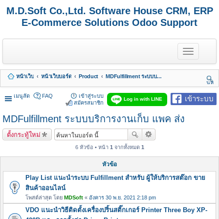
M.D.Soft Co.,Ltd. Software House CRM, ERP
E-Commerce Solutions Odoo Support
T
o
g
g
หน้าเว็บ
หน้าเว็บบอร์ด
Product
MDFulfillment ระบบบริการงานเก็บ แพค ส่ง
l
นห
e
า
n
เมนูลัด
FAQ
เข้าสู่ระบบ
เข้าระบบ
Log in with LINE
a
สมัครสมาชิก
v
MDFulfillment ระบบบริการงานเก็บ แพค ส่ง
i
g
a
ตั้งกระทู้ใหม่
t
i
6 หัวข้อ • หน้า
1
จากทั้งหมด
1
o
n
หัวข้อ
Play List แนะนำระบบ Fulfillment สำหรับ ผู้ให้บริการสต๊อก ขาย
สินค้าออนไลน์
โพสต์ล่าสุด โดย
MDSoft
«
อังคาร 30 พ.ย. 2021 2:18 pm
VDO แนะนำวิธีติดตั้งเครื่องปริ้นสติ๊กเกอร์ Printer Three Boy XP-