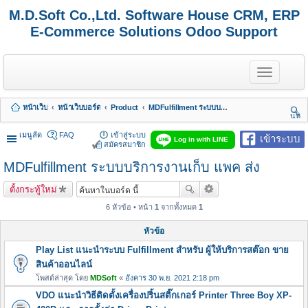
M.D.Soft Co.,Ltd. Software House CRM, ERP
E-Commerce Solutions Odoo Support
T
o
g
g
หน้าเว็บ
หน้าเว็บบอร์ด
Product
MDFulfillment ระบบบริการงานเก็บ แพค ส่ง
l
นห
e
า
n
เมนูลัด
FAQ
เข้าสู่ระบบ
เข้าระบบ
Log in with LINE
a
สมัครสมาชิก
v
MDFulfillment ระบบบริการงานเก็บ แพค ส่ง
i
g
a
ตั้งกระทู้ใหม่
t
i
6 หัวข้อ • หน้า
1
จากทั้งหมด
1
o
n
หัวข้อ
Play List แนะนำระบบ Fulfillment สำหรับ ผู้ให้บริการสต๊อก ขาย
สินค้าออนไลน์
โพสต์ล่าสุด โดย
MDSoft
«
อังคาร 30 พ.ย. 2021 2:18 pm
VDO แนะนำวิธีติดตั้งเครื่องปริ้นสติ๊กเกอร์ Printer Three Boy XP-