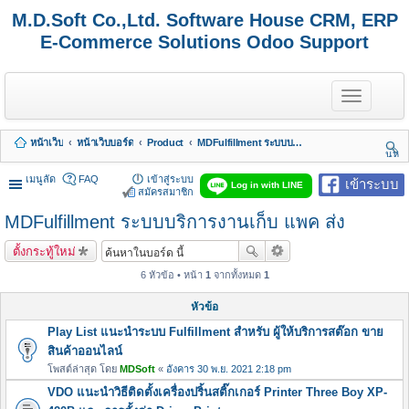
M.D.Soft Co.,Ltd. Software House CRM, ERP
E-Commerce Solutions Odoo Support
T
o
g
g
หน้าเว็บ
หน้าเว็บบอร์ด
Product
MDFulfillment ระบบบริการงานเก็บ แพค ส่ง
l
นห
e
า
n
เมนูลัด
FAQ
เข้าสู่ระบบ
เข้าระบบ
Log in with LINE
a
สมัครสมาชิก
v
MDFulfillment ระบบบริการงานเก็บ แพค ส่ง
i
g
a
ตั้งกระทู้ใหม่
t
i
6 หัวข้อ • หน้า
1
จากทั้งหมด
1
o
n
หัวข้อ
Play List แนะนำระบบ Fulfillment สำหรับ ผู้ให้บริการสต๊อก ขาย
สินค้าออนไลน์
โพสต์ล่าสุด โดย
MDSoft
«
อังคาร 30 พ.ย. 2021 2:18 pm
VDO แนะนำวิธีติดตั้งเครื่องปริ้นสติ๊กเกอร์ Printer Three Boy XP-