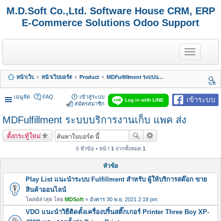
M.D.Soft Co.,Ltd. Software House CRM, ERP
E-Commerce Solutions Odoo Support
T
o
g
g
หน้าเว็บ
หน้าเว็บบอร์ด
Product
MDFulfillment ระบบบริการงานเก็บ แพค ส่ง
l
นห
e
า
n
เมนูลัด
FAQ
เข้าสู่ระบบ
เข้าระบบ
Log in with LINE
a
สมัครสมาชิก
v
MDFulfillment ระบบบริการงานเก็บ แพค ส่ง
i
g
a
ตั้งกระทู้ใหม่
t
i
6 หัวข้อ • หน้า
1
จากทั้งหมด
1
o
n
หัวข้อ
Play List แนะนำระบบ Fulfillment สำหรับ ผู้ให้บริการสต๊อก ขาย
สินค้าออนไลน์
โพสต์ล่าสุด โดย
MDSoft
«
อังคาร 30 พ.ย. 2021 2:18 pm
VDO แนะนำวิธีติดตั้งเครื่องปริ้นสติ๊กเกอร์ Printer Three Boy XP-