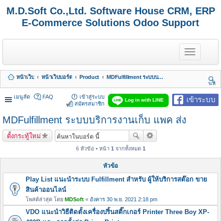
M.D.Soft Co.,Ltd. Software House CRM, ERP
E-Commerce Solutions Odoo Support
T
o
g
g
หน้าเว็บ
หน้าเว็บบอร์ด
Product
MDFulfillment ระบบบริการงานเก็บ แพค ส่ง
l
นห
e
า
n
เมนูลัด
FAQ
เข้าสู่ระบบ
เข้าระบบ
Log in with LINE
a
สมัครสมาชิก
v
MDFulfillment ระบบบริการงานเก็บ แพค ส่ง
i
g
a
ตั้งกระทู้ใหม่
t
i
6 หัวข้อ • หน้า
1
จากทั้งหมด
1
o
n
หัวข้อ
Play List แนะนำระบบ Fulfillment สำหรับ ผู้ให้บริการสต๊อก ขาย
สินค้าออนไลน์
โพสต์ล่าสุด โดย
MDSoft
«
อังคาร 30 พ.ย. 2021 2:18 pm
VDO แนะนำวิธีติดตั้งเครื่องปริ้นสติ๊กเกอร์ Printer Three Boy XP-