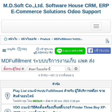
M.D.Soft Co.,Ltd. Software House CRM, ERP
E-Commerce Solutions Odoo Support
T
o
g
g
หน้าเว็บ
หน้าเว็บบอร์ด
Product
MDFulfillment ระบบบริการงานเก็บ แพค ส่ง
l
นห
e
า
n
เมนูลัด
FAQ
เข้าสู่ระบบ
เข้าระบบ
Log in with LINE
a
สมัครสมาชิก
v
MDFulfillment ระบบบริการงานเก็บ แพค ส่ง
i
g
a
ตั้งกระทู้ใหม่
t
i
6 หัวข้อ • หน้า
1
จากทั้งหมด
1
o
n
หัวข้อ
Play List แนะนำระบบ Fulfillment สำหรับ ผู้ให้บริการสต๊อก ขาย
สินค้าออนไลน์
โพสต์ล่าสุด โดย
MDSoft
«
อังคาร 30 พ.ย. 2021 2:18 pm
VDO แนะนำวิธีติดตั้งเครื่องปริ้นสติ๊กเกอร์ Printer Three Boy XP-