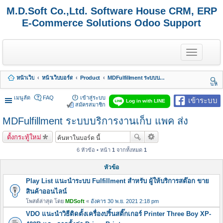
M.D.Soft Co.,Ltd. Software House CRM, ERP
E-Commerce Solutions Odoo Support
T
o
g
g
หน้าเว็บ
หน้าเว็บบอร์ด
Product
MDFulfillment ระบบบริการงานเก็บ แพค ส่ง
l
นห
e
า
n
เมนูลัด
FAQ
เข้าสู่ระบบ
เข้าระบบ
Log in with LINE
a
สมัครสมาชิก
v
MDFulfillment ระบบบริการงานเก็บ แพค ส่ง
i
g
a
ตั้งกระทู้ใหม่
t
i
6 หัวข้อ • หน้า
1
จากทั้งหมด
1
o
n
หัวข้อ
Play List แนะนำระบบ Fulfillment สำหรับ ผู้ให้บริการสต๊อก ขาย
สินค้าออนไลน์
โพสต์ล่าสุด โดย
MDSoft
«
อังคาร 30 พ.ย. 2021 2:18 pm
VDO แนะนำวิธีติดตั้งเครื่องปริ้นสติ๊กเกอร์ Printer Three Boy XP-