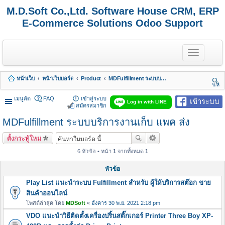
M.D.Soft Co.,Ltd. Software House CRM, ERP
E-Commerce Solutions Odoo Support
T
o
g
g
หน้าเว็บ
หน้าเว็บบอร์ด
Product
MDFulfillment ระบบบริการงานเก็บ แพค ส่ง
l
นห
e
า
n
เมนูลัด
FAQ
เข้าสู่ระบบ
เข้าระบบ
Log in with LINE
a
สมัครสมาชิก
v
MDFulfillment ระบบบริการงานเก็บ แพค ส่ง
i
g
a
ตั้งกระทู้ใหม่
t
i
6 หัวข้อ • หน้า
1
จากทั้งหมด
1
o
n
หัวข้อ
Play List แนะนำระบบ Fulfillment สำหรับ ผู้ให้บริการสต๊อก ขาย
สินค้าออนไลน์
โพสต์ล่าสุด โดย
MDSoft
«
อังคาร 30 พ.ย. 2021 2:18 pm
VDO แนะนำวิธีติดตั้งเครื่องปริ้นสติ๊กเกอร์ Printer Three Boy XP-