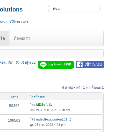
olutions
 สอนการใช้งาน เวลา
ร์ด
ติดต่อเรา
ัครสมาชิก
เข้าสู่ระบบ
เข้าระบบ
Log in with LINE
6 หัวข้อ • หน้า
1
จากทั้งหมด
1
แสดง
โพสต์ล่าสุด
โดย
MDSoft
59396
ดู
อังคาร 30 พ.ย. 2021 2:18 pm
ข้
อ
โดย
mdsoft-support-m161
106563
ดู
ค
พุธ 26 ต.ค. 2022 4:28 pm
ข้
ว