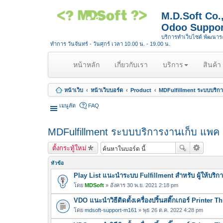
M.D.Soft Co
Odoo Suppor
บริการทำเว็บไซต์ พัฒนา
ทำการ วันจันทร์ - วันศุกร์ เวลา 10.00 น. - 19.00 น.
(
หน้าหลัก
เกี่ยวกับเรา
บริการ
สินค้า
c
u
หน้าเว็บ
หน้าเว็บบอร์ด
Product
MDFulfillment ระบบบริกา
r
r
เมนูลัด
FAQ
e
n
MDFulfillment ระบบบริการงานเก็บ แพค 
t
)
ตั้งกระทู้ใหม่
หัวข้อ
Play List แนะนำระบบ Fulfillment สำหรับ ผู้ให้บริ
โดย
MDSoft
» อังคาร 30 พ.ย. 2021 2:18 pm
VDO แนะนำวิธีติดตั้งเครื่องปริ้นสติ๊กเกอร์ Printer 
โดย
mdsoft-support-m161
» พุธ 26 ต.ค. 2022 4:28 pm