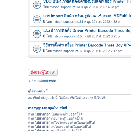
VDO แนะนำวิธีติดตั้งเครื่องปริ้นสติ๊กเกอร์ Printer 
โดย
mdsoft-support-m161
» พุธ 26 ต.ค. 2022 4:28 pm
การ import สินค้า พร้อมรูปภาพ เข้าระบบ MDFulfil
โดย
mdsoft-support-m161
» พุธ 12 ต.ค. 2022 4:32 pm
ไ
แนะนำการติดตั้ง Driver Printer Barcode Three Bo
ฟ
ล์
โดย
mdsoft-support-m160
» พุธ 20 ก.ค. 2022 8:21 pm
ไ
แ
วิธีการตั้งค่าเครื่อง Printer Barcode Three Boy XP
ฟ
น
ล์
โดย
mdsoft-support-m160
» พุธ 20 ก.ค. 2022 7:17 pm
บ
ไ
แ
ฟ
น
ล์
บ
แ
ตั้งกระทู้ใหม่
น
ย้อนกลับหน้าหลัก
บ
ผู้ใช้งานขณะนี้
สมาชิกกำลังดูบอร์ดนี้: ไม่มีสมาชิกใหม่ และบุคลทั่วไป 25
การอนุญาตของคุณในบอร์ดนี้
ท่าน
ไม่สามารถ
โพสกระทู้ในบอร์ดนี้ได้
ท่าน
ไม่สามารถ
ตอบกระทู้ในบอร์ดนี้ได้
ท่าน
ไม่สามารถ
แก้ไขโพสของท่านในบอร์ดนี้ได้
ท่าน
ไม่สามารถ
ลบโพสของท่านในบอร์ดนี้ได้
ท่าน
ไม่สามารถ
แนบไฟล์ในบอร์ดนี้ได้