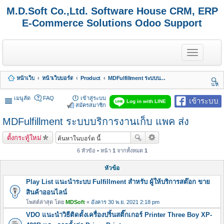
M.D.Soft Co.,Ltd. Software House CRM, ERP
E-Commerce Solutions Odoo Support
T
o
g
g
หน้าเว็บ
หน้าเว็บบอร์ด
Product
MDFulfillment ระบบบริการงานเก็บ แพค ส่ง
l
นห
e
า
n
เมนูลัด
FAQ
เข้าสู่ระบบ
เข้าระบบ
Log in with LINE
a
สมัครสมาชิก
v
MDFulfillment ระบบบริการงานเก็บ แพค ส่ง
i
g
a
ตั้งกระทู้ใหม่
t
i
6 หัวข้อ • หน้า
1
จากทั้งหมด
1
o
n
หัวข้อ
Play List แนะนำระบบ Fulfillment สำหรับ ผู้ให้บริการสต๊อก ขาย
สินค้าออนไลน์
โพสต์ล่าสุด โดย
MDSoft
«
อังคาร 30 พ.ย. 2021 2:18 pm
VDO แนะนำวิธีติดตั้งเครื่องปริ้นสติ๊กเกอร์ Printer Three Boy XP-