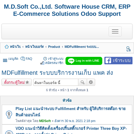
M.D.Soft Co.,Ltd. Software House CRM, ERP
E-Commerce Solutions Odoo Support
T
o
g
g
หน้าเว็บ
หน้าเว็บบอร์ด
Product
MDFulfillment ระบบบริการงานเก็บ แพค ส่ง
l
นห
e
า
n
เมนูลัด
FAQ
เข้าสู่ระบบ
เข้าระบบ
Log in with LINE
a
สมัครสมาชิก
v
MDFulfillment ระบบบริการงานเก็บ แพค ส่ง
i
g
a
ตั้งกระทู้ใหม่
t
i
6 หัวข้อ • หน้า
1
จากทั้งหมด
1
o
n
หัวข้อ
Play List แนะนำระบบ Fulfillment สำหรับ ผู้ให้บริการสต๊อก ขาย
สินค้าออนไลน์
โพสต์ล่าสุด โดย
MDSoft
«
อังคาร 30 พ.ย. 2021 2:18 pm
VDO แนะนำวิธีติดตั้งเครื่องปริ้นสติ๊กเกอร์ Printer Three Boy XP-