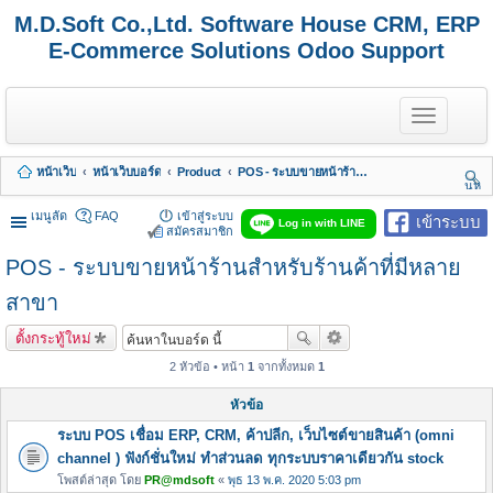
M.D.Soft Co.,Ltd. Software House CRM, ERP
E-Commerce Solutions Odoo Support
T
o
g
g
หน้าเว็บ
หน้าเว็บบอร์ด
Product
POS - ระบบขายหน้าร้านสำหรับร้านค้าที่มีหลายสาขา
l
นห
e
า
n
เมนูลัด
FAQ
เข้าสู่ระบบ
เข้าระบบ
Log in with LINE
a
สมัครสมาชิก
v
POS - ระบบขายหน้าร้านสำหรับร้านค้าที่มีหลาย
i
g
a
สาขา
t
i
ตั้งกระทู้ใหม่
o
n
2 หัวข้อ • หน้า
1
จากทั้งหมด
1
หัวข้อ
ระบบ POS เชื่อม ERP, CRM, ค้าปลีก, เว็บไซต์ขายสินค้า (omni
channel ) ฟังก์ชั่นใหม่ ทำส่วนลด ทุกระบบราคาเดียวกัน stock
โพสต์ล่าสุด โดย
PR@mdsoft
«
พุธ 13 พ.ค. 2020 5:03 pm