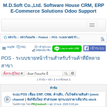
M.D.Soft Co.,Ltd. Software House CRM, ERP
E-Commerce Solutions Odoo Support
T
o
g
g
หน้าเว็บ
หน้าเว็บบอร์ด
Product
POS - ระบบขายหน้าร้านสำหรับร้านค้าที่มีหลายสาขา
l
นห
e
า
n
เมนูลัด
FAQ
เข้าสู่ระบบ
เข้าระบบ
Log in with LINE
a
สมัครสมาชิก
v
POS - ระบบขายหน้าร้านสำหรับร้านค้าที่มีหลาย
i
g
a
สาขา
t
i
ตั้งกระทู้ใหม่
o
n
2 หัวข้อ • หน้า
1
จากทั้งหมด
1
หัวข้อ
ระบบ POS เชื่อม ERP, CRM, ค้าปลีก, เว็บไซต์ขายสินค้า (omni
channel ) ฟังก์ชั่นใหม่ ทำส่วนลด ทุกระบบราคาเดียวกัน stock
โพสต์ล่าสุด โดย
PR@mdsoft
«
พุธ 13 พ.ค. 2020 5:03 pm