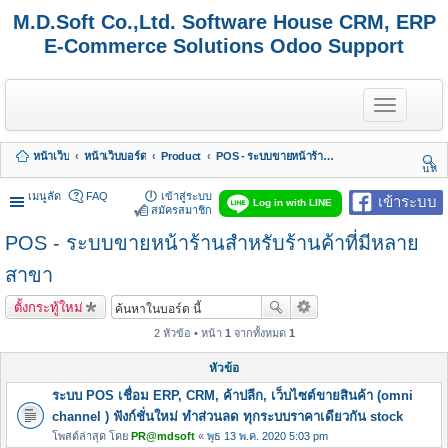
M.D.Soft Co.,Ltd. Software House CRM, ERP
E-Commerce Solutions Odoo Support
T
o
g
g
หน้าเว็บ
หน้าเว็บบอร์ด
Product
POS - ระบบขายหน้าร้านสำหรับร้านค้าที่มีหลายสาขา
l
นห
e
า
n
เมนูลัด
FAQ
เข้าสู่ระบบ
เข้าระบบ
Log in with LINE
a
สมัครสมาชิก
v
POS - ระบบขายหน้าร้านสำหรับร้านค้าที่มีหลาย
i
g
a
สาขา
t
i
ตั้งกระทู้ใหม่
o
n
2 หัวข้อ • หน้า
1
จากทั้งหมด
1
หัวข้อ
ระบบ POS เชื่อม ERP, CRM, ค้าปลีก, เว็บไซต์ขายสินค้า (omni
channel ) ฟังก์ชั่นใหม่ ทำส่วนลด ทุกระบบราคาเดียวกัน stock
โพสต์ล่าสุด โดย
PR@mdsoft
«
พุธ 13 พ.ค. 2020 5:03 pm