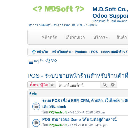
M.D.Soft Co
Odoo Suppor
บริการทำเว็บไซต์ พัฒนา
ทำการ วันจันทร์ - วันศุกร์ เวลา 10.00 น. - 19.00 น.
(
หน้าหลัก
เกี่ยวกับเรา
บริการ
สินค้า
c
u
หน้าเว็บ
หน้าเว็บบอร์ด
Product
POS - ระบบขายหน้าร้านสำ
r
r
เมนูลัด
FAQ
e
n
POS - ระบบขายหน้าร้านสำหรับร้านค้าท
t
)
ตั้งกระทู้ใหม่
หัวข้อ
ระบบ POS เชื่อม ERP, CRM, ค้าปลีก, เว็บไซต์ขายสิ
เดียวกัน stock
โดย
PR@mdsoft
» พุธ 13 พ.ค. 2020 5:03 pm
POS สามารถขอ Demo ได้ตามที่อยู่ด้านล่างนี้
โดย
PR@mdsoft
» เสาร์ 22 ส.ค. 2015 4:39 pm