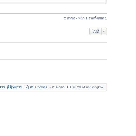
ข้
า
อ
ม
ค
ล่
ว
2 หัวข้อ • หน้า
1
จากทั้งหมด
1
า
า
สุ
ม
ด
ไปที่
ล่
า
สุ
ด
อเรา
ทีมงาน
ลบ Cookies
เขตเวลา UTC+07:00 Asia/Bangkok