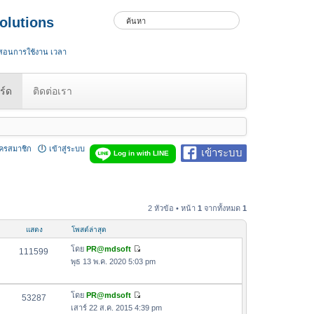
olutions
 สอนการใช้งาน เวลา
ร์ด
ติดต่อเรา
ัครสมาชิก
เข้าสู่ระบบ
เข้าระบบ
Log in with LINE
2 หัวข้อ • หน้า
1
จากทั้งหมด
1
แสดง
โพสต์ล่าสุด
โดย
PR@mdsoft
111599
ดู
พุธ 13 พ.ค. 2020 5:03 pm
ข้
อ
โดย
PR@mdsoft
ค
53287
ดู
เสาร์ 22 ส.ค. 2015 4:39 pm
ว