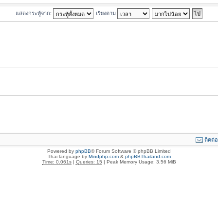
แสดงกระทู้จาก:
เรียงตาม
ติดต่
Powered by
phpBB
® Forum Software © phpBB Limited
Thai language by
Mindphp.com
&
phpBBThailand.com
Time: 0.061s
|
Queries: 15
| Peak Memory Usage: 3.56 MiB